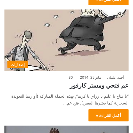
إصدارات
أحمد عثمان
مايو 25, 2014
80
عم فتحي ومستر كارفور
“يا فتاح يا عليم يا رزاق يا كريم”, بهذه الجملة المباركة (أو ربما التعويذة
السحرية كما يعتبرها البعض), فتح عم…
أكمل القراءة »