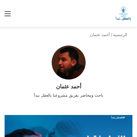
الق
الرئيسية
/
أحمد عثمان
أحمد عثمان
باحث ومحاضر بفريق مشروعنا بالعقل نبدأ
في
سب
وك