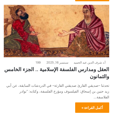
أ.د شرف الدين عبد الحميد
سبتمبر 16, 2025
199
العقل ومدارس الفلسفة الإسلامية .. الجزء الخامس
والثمانون
تحدثنا –صديقي القارئ صديقتي القارئة– في الدردشات السابقة، عن أبي
زيد حنين بن إسحاق: الفيلسوف ومؤرخ الفلسفة، وكتابه: “نوادر
الفلاسفة…
أكمل القراءة »