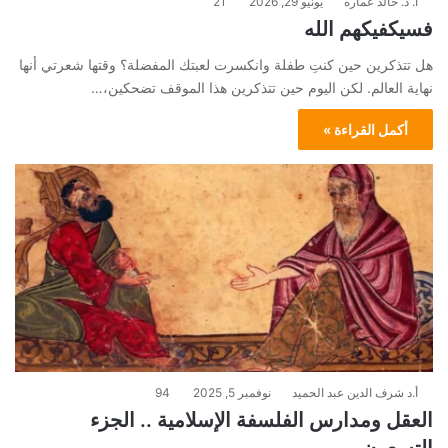
أ. د. خالد عماره
يونيو 29, 2026
21
فسيكفيكهم الله
هل تتذكرين حين كنتِ طفلة وانكسرت لعبتك المفضلة؟ وقتها شعرتي أنها
نهاية العالم. لكن اليوم حين تتذكرين هذا الموقف تضحكين،…
أكمل القراءة »
أ.د شرف الدين عبد الحميد
نوفمبر 5, 2025
94
العقل ومدارس الفلسفة الإسلامية .. الجزء