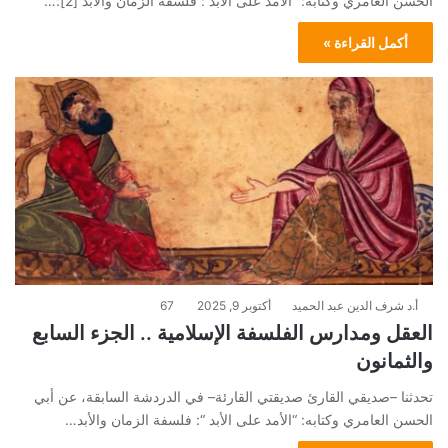
الحسن العامري وكتابه: “الأمد على الأبد”: فلسفة الزمان والأبد [2]:…
أكمل القراءة »
أ.د شرف الدين عبد الحميد
أكتوبر 9, 2025
67
العقل ومدارس الفلسفة الإسلامية .. الجزء السابع
والثمانون
تحدثنا –صديقي القارئ صديقتي القارئة– في الدردشة السابقة، عن أبي
الحسن العامري وكتابه: “الأمد على الأبد “: فلسفة الزمان والأبد…