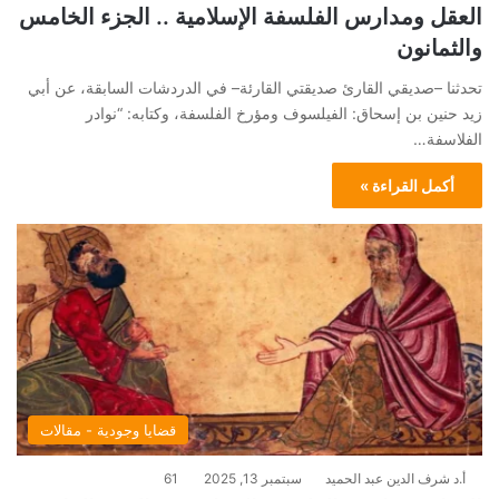
العقل ومدارس الفلسفة الإسلامية .. الجزء الخامس
والثمانون
تحدثنا –صديقي القارئ صديقتي القارئة– في الدردشات السابقة، عن أبي
زيد حنين بن إسحاق: الفيلسوف ومؤرخ الفلسفة، وكتابه: “نوادر
الفلاسفة…
أكمل القراءة »
قضايا وجودية - مقالات
أ.د شرف الدين عبد الحميد
سبتمبر 13, 2025
61