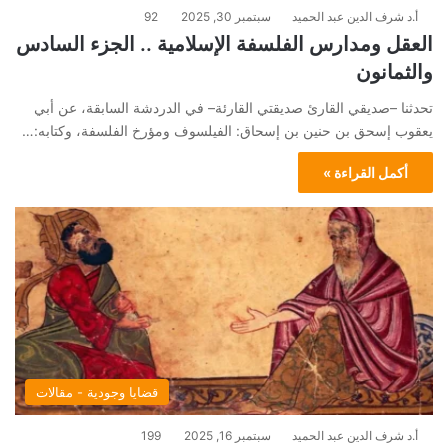
أ.د شرف الدين عبد الحميد
سبتمبر 30, 2025
92
العقل ومدارس الفلسفة الإسلامية .. الجزء السادس
والثمانون
تحدثنا –صديقي القارئ صديقتي القارئة– في الدردشة السابقة، عن أبي
يعقوب إسحق بن حنين بن إسحاق: الفيلسوف ومؤرخ الفلسفة، وكتابه:…
أكمل القراءة »
قضايا وجودية - مقالات
أ.د شرف الدين عبد الحميد
سبتمبر 16, 2025
199