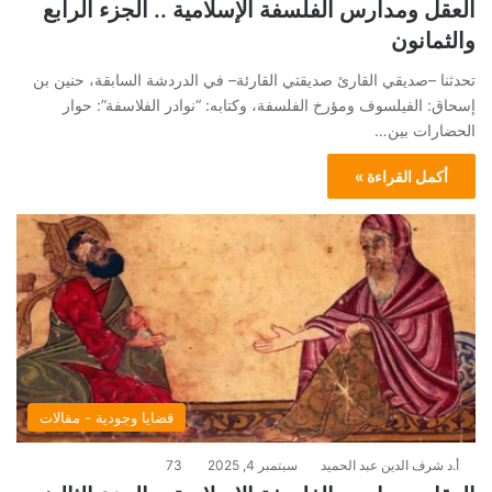
العقل ومدارس الفلسفة الإسلامية .. الجزء الرابع
والثمانون
تحدثنا –صديقي القارئ صديقتي القارئة– في الدردشة السابقة، حنين بن
إسحاق: الفيلسوف ومؤرخ الفلسفة، وكتابه: “نوادر الفلاسفة”: حوار
الحضارات بين…
أكمل القراءة »
قضايا وجودية - مقالات
أ.د شرف الدين عبد الحميد
سبتمبر 4, 2025
73