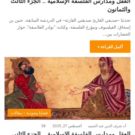
العقل ومدارس الفلسفة الإسلامية .. الجزء الثالث
والثمانون
تحدثنا –صديقي القارئ صديقتي القارئة– في الدردشة السابقة، حنين بن
إسحاق: الفيلسوف ومؤرخ الفلسفة، وكتابه: “نوادر الفلاسفة”: حوار
الحضارات بين…
أكمل القراءة »
قضايا وجودية - مقالات
أ.د شرف الدين عبد الحميد
أغسطس 27, 2025
58
العقل ومدارس الفلسفة الإسلامية .. الجزء الثاني