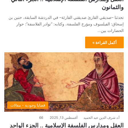
والثمانون
تحدثنا –صديقي القارئ صديقتي القارئة– في الدردشة السابقة، حنين بن
إسحاق: الفيلسوف ومؤرخ الفلسفة، وكتابه: “نوادر الفلاسفة”: حوار
الحضارات بين…
أكمل القراءة »
قضايا وجودية - مقالات
أ.د شرف الدين عبد الحميد
أغسطس 13, 2025
66
العقل ومدارس الفلسفة الإسلامية .. الجزء الواحد