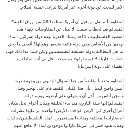
الأمر للبحث عن دولة أخرى غير أمريكا لترعى عملية السلام.
المقاوم: ألم تقل من قبل أن أمريكا تمتلك 99% من أوراق اللعبة؟!
المُسالم بعد لحظات صمت: لا بديل عن المفاوضات لإنهاء هذه
القضية الفلسطينية ، لا أحد يمتلك القدرة لهدم دولة إسرائيل، لماذا
نهدمها من الأساس وهي دولة قائمة بشعبها وهويتها؟ أقصى ما يحق
لنا هي المطالبة بدولة مستقلة للفلسطينين ولكن فيما عدا ذلك فهي
شعارات فارغة لا قيمة لها ولا موضوعية، قل لي أنت لماذا تريد
القضاء على دولة إسرائيل!
المقاوم متعجباً وغاضباً من هذا السؤال البديهي من وجهة نظره:
أليس واضح للعيان بأن هذا الكيان اللقيط قام على تهجير وقتل
وسجن أناس من أجل أن يستولي على أرضهم ويقيم دولته.
المُسالم: إنها سنة التاريخ، منذ بدء الخليقة وهناك أعراق تحل مكان
أعراق أخرى في الأرض الواحدة، الأرض الواحدة مر عليها عشرات
الحضارات المختلفة ومئات المستعمرين، لماذا الفلسطينيون بالذات
وهناك هنود حمر في أمريكا مازالوا موجودين لماذا لا تدافع عنهم