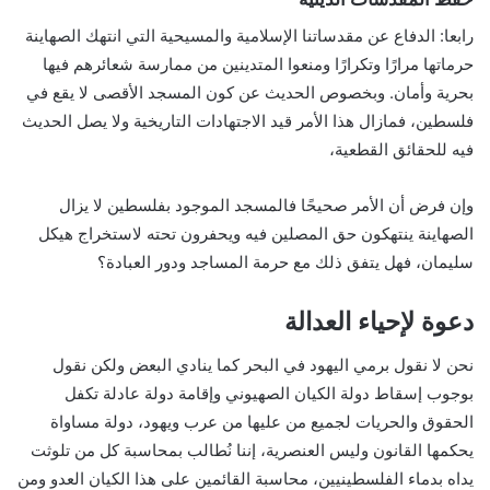
رابعا: الدفاع عن مقدساتنا الإسلامية والمسيحية التي انتهك الصهاينة
حرماتها مرارًا وتكرارًا ومنعوا المتدينين من ممارسة شعائرهم فيها
بحرية وأمان. وبخصوص الحديث عن كون المسجد الأقصى لا يقع في
فلسطين، فمازال هذا الأمر قيد الاجتهادات التاريخية ولا يصل الحديث
فيه للحقائق القطعية،
وإن فرض أن الأمر صحيحًا فالمسجد الموجود بفلسطين لا يزال
الصهاينة ينتهكون حق المصلين فيه ويحفرون تحته لاستخراج هيكل
سليمان، فهل يتفق ذلك مع حرمة المساجد ودور العبادة؟
دعوة لإحياء العدالة
نحن لا نقول برمي اليهود في البحر كما ينادي البعض ولكن نقول
بوجوب إسقاط دولة الكيان الصهيوني وإقامة دولة عادلة تكفل
الحقوق والحريات لجميع من عليها من عرب ويهود، دولة مساواة
يحكمها القانون وليس العنصرية، إننا نُطالب بمحاسبة كل من تلوثت
يداه بدماء الفلسطينيين، محاسبة القائمين على هذا الكيان العدو ومن