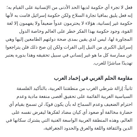
فعل لا تجرء أي حكومة لديها الحد الأدنى من الإنسانية على القيام به؛
إنه فعل يليق بمافيا تجارة السلاح ولكن حكومة إسرائيل قامت به لأنها
حكومة غير إنسانية، هؤلاء لا يحترمون عدواً ضعيفاً ولا يفهمون إلا لغة
القوة، وجود حكومة بهذا الفكر خطر على العالم وخاصة الدول
المجاورة لها، ليس لدي يقين بمدى صحة دولتهم الطامعين إليها وهي
إسرائيل الكبرى من النيل إلى الفرات ولكن إن صح ذلك فلن يتراجعوا
عن ممارسة كل ما هو غير إنساني في سبيل تحقيقه وهذا بدوره يعتبر
تهديدًا مباشرًا للعرب.
مقاومة الحلم الغربي في إخماد العرب
ثانياً: إزالة شرطي الغرب من منطقتنا العربية، بالتأكيد الفلسفة
السياسية الغربية القائمة على تحقيق أقصى منفعة مادية وعدم
احترام الضعيف وعدم السماح له بأن يكون قويًا، لن تسمح بقيام أي
حضارة مخالفة أو صعود أي كيان مضاد لفكرها ليفرض نفسه على
العالم، وهذه المنطقة العربية الواسعة الغنية التي يشترك سكانها في
الدين والثقافة واللغة والعرق والحدود الجغرافية،