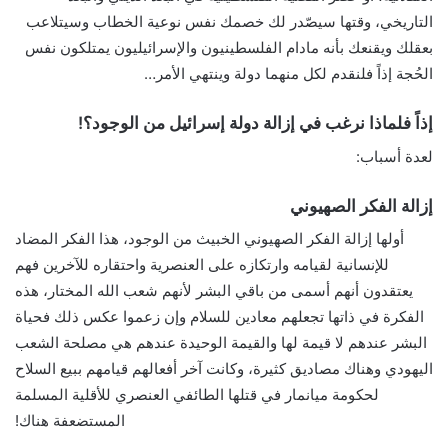
التاريخي، وقتها سيصّدر لك خصمك نفس نوعية الخطاب وسيتلاعب
بعقلك ويقنعك بأنه مادام الفلسطينيون والإسرائيليون يمتلكون نفس
الحُجة إذاً فلنقدم لكل منهما دولة وينتهي الأمر…
إذاً فلماذا نرغب في إزالة دولة إسرائيل من الوجود؟!
لعدة أسباب:
إزالة الفكر الصهيوني
أولها إزالة الفكر الصهيوني الخبيث من الوجود، هذا الفكر المضاد
للإنسانية لقيامه وارتكازه على العنصرية واحتقاره للآخرين فهم
يعتقدون أنهم أسمى من باقي البشر لأنهم شعب الله المختار، هذه
الفكرة في ذاتها تجعلهم معادين للسلام وإن زعموا عكس ذلك فحياة
البشر عندهم لا قيمة لها والقيمة الوحيدة عندهم هي مصلحة الشعب
اليهودي وهناك مصاديق كثيرة، وكانت آخر أفعالهم قيامهم ببيع السلاح
لحكومة ميانمار في قتلها الطائفي العنصري للأقلية المسلمة
المستضعفة هناك!