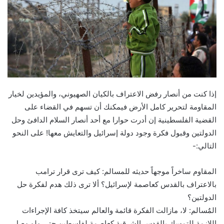
إذا كنت من أنصار رفض الاعتراف بالكيان الصهيوني، والمؤيدين لخيار
المقاومة لتحرير كامل الأرض فيمكنك أن تسهم في القضاء على
القضية الفلسطينية إن أدرت حوارا مع أحد أنصار السلام الدافئ وحل
الدولتين وقبول فكرة وجود دولة إسرائيل والتعايش معها! على النحو
التالي:-
المقاوم ساخراً موجهاً حديثه للمسالم: كيف ترى قرار ترامب
بالاعتراف بالقدس كعاصمة لإسرائيل؟ ألا ترى ذلك هدم لفكرة حل
الدولتين؟
المٌسالم: لا، مازالت الفكرة قائمة والعالم سيتخذ كافة الإجراءات
اللازمة للتمسك بالقدس الشرقية كعاصمة لفلسطين حتى ولو وصل