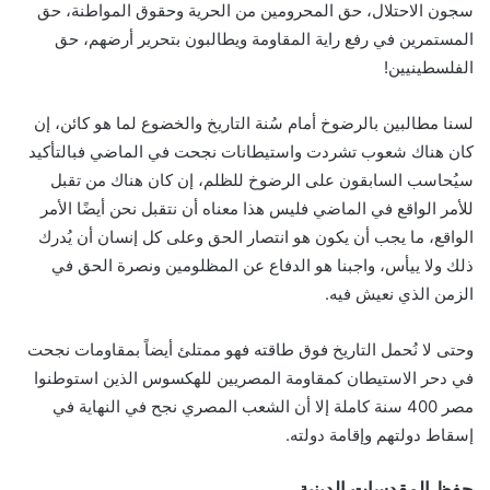
سجون الاحتلال، حق المحرومين من الحرية وحقوق المواطنة، حق
المستمرين في رفع راية المقاومة ويطالبون بتحرير أرضهم، حق
الفلسطينيين!
لسنا مطالبين بالرضوخ أمام سُنة التاريخ والخضوع لما هو كائن، إن
كان هناك شعوب تشردت واستيطانات نجحت في الماضي فبالتأكيد
سيُحاسب السابقون على الرضوخ للظلم، إن كان هناك من تقبل
للأمر الواقع في الماضي فليس هذا معناه أن نتقبل نحن أيضًا الأمر
الواقع، ما يجب أن يكون هو انتصار الحق وعلى كل إنسان أن يُدرك
ذلك ولا ييأس، واجبنا هو الدفاع عن المظلومين ونصرة الحق في
الزمن الذي نعيش فيه.
وحتى لا نُحمل التاريخ فوق طاقته فهو ممتلئ أيضاً بمقاومات نجحت
في دحر الاستيطان كمقاومة المصريين للهكسوس الذين استوطنوا
مصر 400 سنة كاملة إلا أن الشعب المصري نجح في النهاية في
إسقاط دولتهم وإقامة دولته.
حفظ المقدسات الدينية