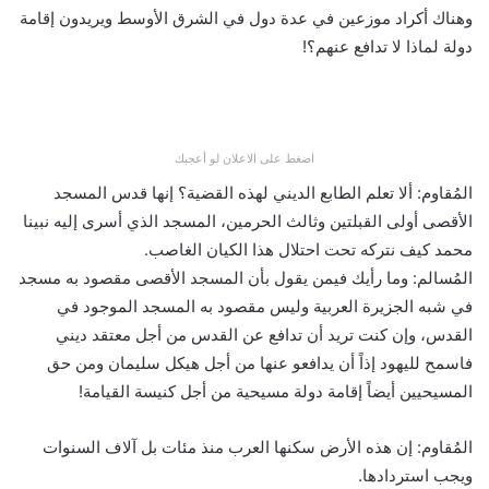
وهناك أكراد موزعين في عدة دول في الشرق الأوسط ويريدون إقامة
دولة لماذا لا تدافع عنهم؟!
اضغط على الاعلان لو أعجبك
المُقاوم: ألا تعلم الطابع الديني لهذه القضية؟ إنها قدس المسجد
الأقصى أولى القبلتين وثالث الحرمين، المسجد الذي أسرى إليه نبينا
محمد كيف نتركه تحت احتلال هذا الكيان الغاصب.
المُسالم: وما رأيك فيمن يقول بأن المسجد الأقصى مقصود به مسجد
في شبه الجزيرة العربية وليس مقصود به المسجد الموجود في
القدس، وإن كنت تريد أن تدافع عن القدس من أجل معتقد ديني
فاسمح لليهود إذاً أن يدافعو عنها من أجل هيكل سليمان ومن حق
المسيحيين أيضاً إقامة دولة مسيحية من أجل كنيسة القيامة!
المُقاوم: إن هذه الأرض سكنها العرب منذ مئات بل آلاف السنوات
ويجب استردادها.