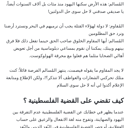
المُسالم: هذه الأرض سكنها اليهود منذ مئات بل آلاف السنوات أيضاً،
يا صديقي صدقني لا حل سوى حل الدولتين!
المُقاوم: لا دولة لهؤلاء القتلة يجب أن نرميهم في البحر ونسترد أرضنا
ونرد حق المظلومين
المُسالم: أيها المقاوم الخلوق صاحب الحق حينما تفعل ذلك فلا فرق
بينهم وبينك، يمكننا أن نقوم بمساعي دبلوماسية من أجل تعويض
أهالي الضحايا مثلما هم فعلوا مع محرقة الهولوكوست.
لا يجد المقاوم ما يقوله فيصمت، ينتهز المُسالم الفرصة قائلاً: كنت
مثلك تحركني الشعارات والعواطف ألا تتذكر؟!، ولكن الإطلاع ومتابعة
الإعلام أكدوا لي أنه لا حل سوى السلام
كيف تقضي على القضية الفلسطينية ؟
عندما يظهر في خطابك عن القضية الفلسطينية عدم التفرقة بين
اليهود والصهاينة، وتفوح منه لغة الانفعال والزعيق على حساب
العقلانية، أو حصر القضية الفلسطينية في البُعد الديني والبُعد