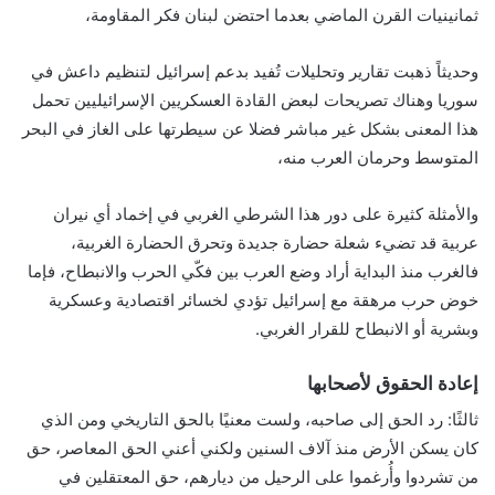
ثمانينيات القرن الماضي بعدما احتضن لبنان فكر المقاومة،
وحديثاً ذهبت تقارير وتحليلات تُفيد بدعم إسرائيل لتنظيم داعش في
سوريا وهناك تصريحات لبعض القادة العسكريين الإسرائيليين تحمل
هذا المعنى بشكل غير مباشر فضلا عن سيطرتها على الغاز في البحر
المتوسط وحرمان العرب منه،
والأمثلة كثيرة على دور هذا الشرطي الغربي في إخماد أي نيران
عربية قد تضيء شعلة حضارة جديدة وتحرق الحضارة الغربية،
فالغرب منذ البداية أراد وضع العرب بين فكّي الحرب والانبطاح، فإما
خوض حرب مرهقة مع إسرائيل تؤدي لخسائر اقتصادية وعسكرية
وبشرية أو الانبطاح للقرار الغربي.
إعادة الحقوق لأصحابها
ثالثًا: رد الحق إلى صاحبه، ولست معنيًا بالحق التاريخي ومن الذي
كان يسكن الأرض منذ آلاف السنين ولكني أعني الحق المعاصر، حق
من تشردوا وأُرغموا على الرحيل من ديارهم، حق المعتقلين في