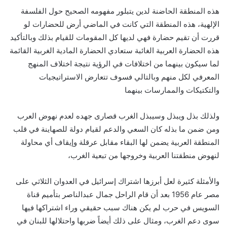
هذه المنطقة الحاضنة لدين يتبلور مفهومه الصحيح حول الفلسفة
الإلهية، هذه المنطقة التي كانت في الماضي أرض للحضارات لو
قررت أن تقيم حضارة فهي لديها كل المقومات للقيام بذلك وبالتأكيد
هذه الحضارة العربية الغائبة ستعادي الحضارة المادية الغربية القائمة
لما سيكون بينهما من اختلافات في الرؤية نتيجة اختلاف المنهج
المعرفي لكل منهم وبالتالي فسوف تتعارض الاستراتيجيات
والتكتيكات والممارسات بينهما
ولذلك بذل ويبذل وسيبذل الغرب قصارى جهده لعدم نهوض العرب
ومن ضمن ما بذله كان السعي والدعم لقيام دولة للصهاينة في قلب
المنطقة العربية يضمن لها البقاء مقابل عرقلة وإيقاف أي محاولة
لنهوض منطقتنا العربية وخروجها من تبعية الغرب،
والأمثلة كثيرة لعل أبرزها اشتراك إسرائيل في العدوان الثلاثي على
مصر عام 1956 بعد أن قام الراحل جمال عبدالناصر بتأميم قناة
السويس في حرب لم يكن هناك سبب حقيقي وراء اشتراكها فيها
سوى دعم الغرب، ومثال على ذلك أيضاً ضربها واحتلالها للبنان في