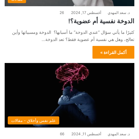
د. سعد المهدي
أغسطس 17, 2024
26
الدوخة نفسية أم عضوية؟!
كثيرًا ما يأتي سؤال “عندي الدوخة” ما أسبابها؟ الدوخة ومسبباتها وأين
تعالج، وهل هي نفسية أم عضوية فقط؟ تعد الدوخة…
أكمل القراءة »
علم نفس وأخلاق - مقالات
د. سعد المهدي
أغسطس 11, 2024
66