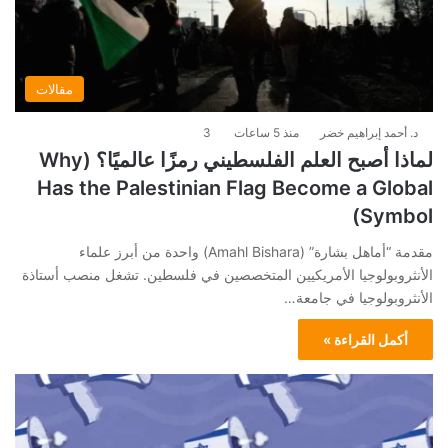
مقالات
د. أحمد إبراهيم خضر
منذ 5 ساعات
3
لماذا أصبح العلم الفلسطيني رمزًا عالميًا؟ (Why
Has the Palestinian Flag Become a Global
Symbol)
مقدمة “أماهل بشارة” (Amahl Bishara) واحدة من أبرز علماء
الأنثروبولوجيا الأمريكيين المتخصصين في فلسطين. تشغل منصب أستاذة
الأنثروبولوجيا في جامعة…
أكمل القراءة »