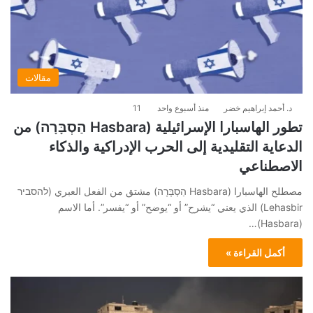
مقالات
د. أحمد إبراهيم خضر
منذ أسبوع واحد
11
تطور الهاسبارا الإسرائيلية (Hasbara הַסְבָּרָה) من
الدعاية التقليدية إلى الحرب الإدراكية والذكاء
الاصطناعي
مصطلح الهاسبارا (Hasbara הַסְבָּרָה) مشتق من الفعل العبري (להסביר
Lehasbir) الذي يعني “يشرح” أو “يوضح” أو “يفسر”. أما الاسم
(Hasbara)…
أكمل القراءة »