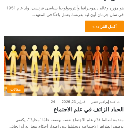
هو مؤرخ وعالم ديموجرافيا وأنثروبولوجيا سياسي فرنسي، ولد عام 1951
في سان جرمان أون ليه بفرنسا. يعمل باحثًا في المعهد…
أكمل القراءة »
مقالات
د. أحمد إبراهيم خضر
فبراير 23, 2026
24
الحياد الزائف في علم الاجتماع
مقدمة لطالما قدّم علم الاجتماع نفسه بوصفه علمًا “محايدًا”، يكتفي
بوصف الظواهر الاجتماعية وتحليلها دون إصدار أحكام معيارية أو اتخاذ…