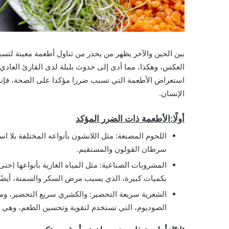
بين الحين والآخر يظهر من يحذر من تناول أطعمة معينة لتس
العكس، وهكذا، مما أدى إلى حدوث بلبلة لدى القارئ العادي 
استعراض الأطعمة التي تسبب ضررا مؤكدا على الصحة، فإنن
الإنسان.
أولًا:الأطعمة ذات الضرر المؤكد
اللحوم المصنعة: مثل اللانشون بأنواعه المختلفة بلا ا
سرطان القولون والمستقيم.
المشروبات الصناعية: مثل المياه الغازية بأنواعها (حت
بكميات كبيرة، الذي يسبب مرض السكر والسمنة، أيضً
الشعرية سريعة التحضير: والكشري سريع التحضير، ومر
الصوديوم، التي تستخدم لتقوية وتحسين الطعم، وهي 