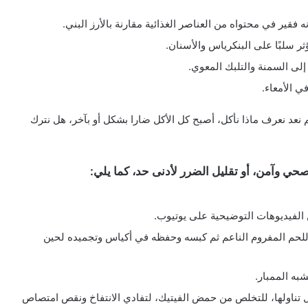
ه فقير في محتواه من العناصر الغذائية مقارنة بالأرز البني.
ؤثر سلبًا على البنكرياس والأسنان.
إلى السمنة والتلبك المعوي.
ي الأمعاء.
لم نعد نعرف ماذا نأكل، أصبح كل الأكل ضارا بشكل أو بآخر، هل نترك
حي وآمن، أو تقليل الضرر لأدنى حد، كما يلي:
الفيديوهات التوضيحية على يوتيوب.
اللحم المفروم الناعم ثم كبسه وحفظه في أكياس وتجميده لحين
به الممبار.
ع الحبوب في الماء لمدة 24 ساعة قبل تناولها، للتخلص من حمض الفيتيك، لتفادي الانتفاخ ونقص امتصاص