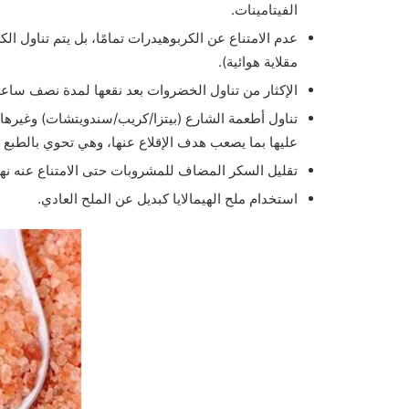
الفيتامينات.
عدم الامتناع عن الكربوهيدرات تمامًا، بل يتم تناو
مقلاية هوائية).
الإكثار من تناول الخضروات بعد نقعها لمدة نصف سا
تناول أطعمة الشارع (بيتزا/كريب/سندويتشات) وغيرها
عليها بما يصعب هدف الإقلاع عنها، وهي تحوي بالطبع م
تقليل السكر المضاف للمشروبات حتى الامتناع عنه نهائي
استخدام ملح الهيمالايا كبديل عن الملح العادي.