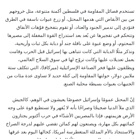
تستخدم فصائل المقاومة في فلسطين أكمنة متنوعة، مثل خروجهم
من بين الأنقاض التي هدمها المحتل، أو زرع عبوات ناسفة في الطرق
فتؤدي إلى تدمير الجنود والعتاد، أو تقوم بتفخيخ فوّهات الأنفاق
وتتحكم في تفجيرها عن بُعد بعد استدراج القوة المغفلة إلى مصيرها
المحتوم، أو وضع عبوة على ناقلة جند أو دبابة بكل ثبات وأريحية،
ونذكر مثلًا الدبابة التي كانت تتباهى بها إسرائيل قبل الحرب وقامت
بعمل تعديلات عليها وكانت تروّج لها في سوق السلاح العالمي،
ويطلقون عليها فخر الصناعة الإسرائيلية (ميركافا)، التي تتكلف ستة
ملايين دولار، حولتها المقاومة إلى كتلة حديد لا تساوى عدة مئات من
الجنيهات بعبوات بسيطة محلية الصنع.
إنّ المحتل عمومًا وإسرائيل خصوصًا يعيشون في الوهم، كالجيش
الذي ملأ الدنيا ضجيجًا وصراخًا بأنه لا يُقهر ولا تستطيع قوة على وجه
الأرض هزيمتهم، فإذا بالمصريين الأشدّاء في حرب أكتوبر يجتازون
كمائنهم بكل مهارة، ويصنعون لهم كمائن تقضي عليهم لدرجة الصراخ
والاستنجاد بالأم المدللة المتغطرسة أمريكا، كحالها اليوم بعد غرقها