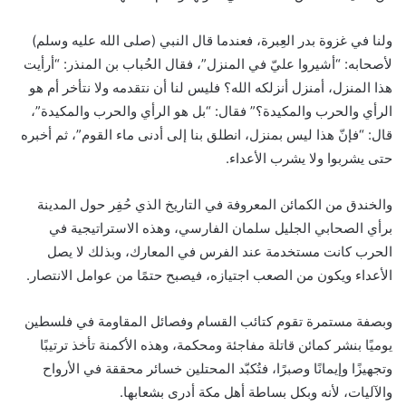
ولنا في غزوة بدر العِبرة، فعندما قال النبي (صلى الله عليه وسلم)
لأصحابه: “أشيروا عليّ في المنزل”، فقال الحُباب بن المنذر: “أرأيت
هذا المنزل، أمنزل أنزلكه الله؟ فليس لنا أن نتقدمه ولا نتأخر أم هو
الرأي والحرب والمكيدة؟” فقال: “بل هو الرأي والحرب والمكيدة”،
قال: “فإنّ هذا ليس بمنزل، انطلق بنا إلى أدنى ماء القوم”، ثم أخبره
حتى يشربوا ولا يشرب الأعداء.
والخندق من الكمائن المعروفة في التاريخ الذي حُفِر حول المدينة
برأي الصحابي الجليل سلمان الفارسي، وهذه الاستراتيجية في
الحرب كانت مستخدمة عند الفرس في المعارك، وبذلك لا يصل
الأعداء ويكون من الصعب اجتيازه، فيصبح حتمًا من عوامل الانتصار.
وبصفة مستمرة تقوم كتائب القسام وفصائل المقاومة في فلسطين
يوميًا بنشر كمائن قاتلة مفاجئة ومحكمة، وهذه الأكمنة تأخذ ترتيبًا
وتجهيزًا وإيمانًا وصبرًا، فتُكبّد المحتلين خسائر محققة في الأرواح
والآليات، لأنه وبكل بساطة أهل مكة أدرى بشعابها.