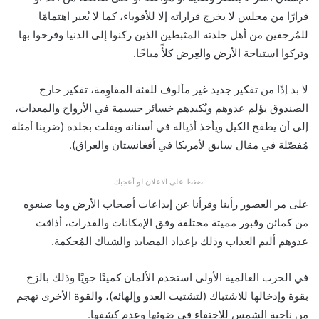
قرارًا من مجلس لا يخرج قراراته إلا للأقوياء، كما لا يُعير اهتمامًا
للمُرجفين من أهل جلدته المثبطين الذين ركنوا إلى الدنيا وفرحوا بها
وتركوا استباحة الأرض والعِرض كلأً مباحًا.
لا بد إذًا من تفكير جديد غير مألوف للفئة المقاوِمة، تفكير خارج
الصندوق يؤلم عدوهم ويُكبدهم خسائر جسيمة في الأرواح والمعدات،
إلى أن يطفح الكيل ويأخذ أذياله في أسنانه ويفلت بجلده (ضربنا أمثلة
مُفصّلة في مقال سابق لأمريكا في أفغانستان والعراق).
اضغط على الاعلان لو أعجبك
على مر العصور رأينا وقرأنا عن إبداعات أصحاب الأرض وما صنعوه
من كمائن وقبور مميتة مختلفة وفق الإمكانات والقدرات، أذاقت
عدوهم أليم العذاب وذلك بإعداد المصايد والشباك المُحكمة.
في الحرب العالمية الأولى استخدم الألمان كمينًا جويًا وذلك بالزج
بقوة وإدخالها للاشتباك (لتشتيت العدو وإلهائه)، والقوة الأخرى تهجم
من ناحية الشمس للاختفاء في ضوئها وعدم كشفها.