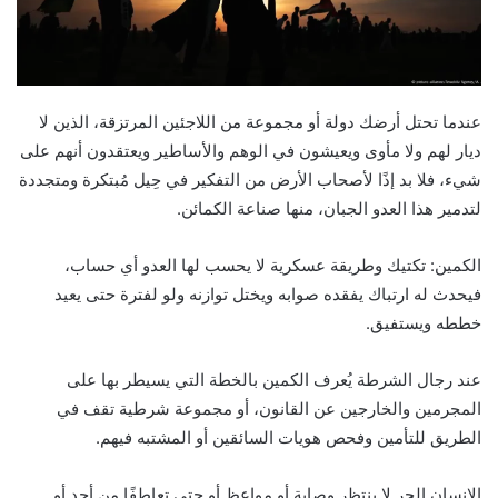
عندما تحتل أرضك دولة أو مجموعة من اللاجئين المرتزقة، الذين لا
ديار لهم ولا مأوى ويعيشون في الوهم والأساطير ويعتقدون أنهم على
شيء، فلا بد إذًا لأصحاب الأرض من التفكير في حِيل مُبتكرة ومتجددة
لتدمير هذا العدو الجبان، منها صناعة الكمائن.
الكمين: تكتيك وطريقة عسكرية لا يحسب لها العدو أي حساب،
فيحدث له ارتباك يفقده صوابه ويختل توازنه ولو لفترة حتى يعيد
خططه ويستفيق.
عند رجال الشرطة يُعرف الكمين بالخطة التي يسيطر بها على
المجرمين والخارجين عن القانون، أو مجموعة شرطية تقف في
الطريق للتأمين وفحص هويات السائقين أو المشتبه فيهم.
الإنسان الحر لا ينتظر وصاية أو مواعظ أو حتى تعاطفًا من أحد أو