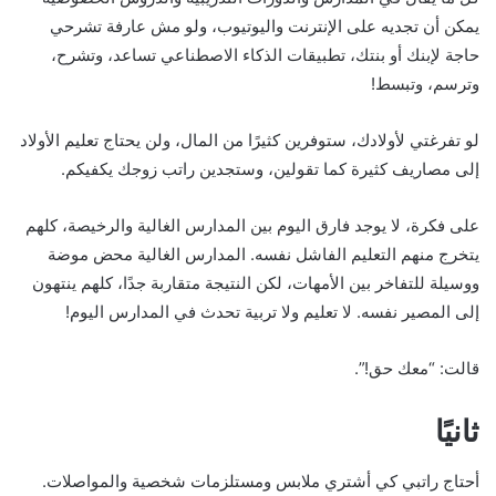
يمكن أن تجديه على الإنترنت واليوتيوب، ولو مش عارفة تشرحي
حاجة لإبنك أو بنتك، تطبيقات الذكاء الاصطناعي تساعد، وتشرح،
وترسم، وتبسط!
لو تفرغتي لأولادك، ستوفرين كثيرًا من المال، ولن يحتاج تعليم الأولاد
إلى مصاريف كثيرة كما تقولين، وستجدين راتب زوجك يكفيكم.
على فكرة، لا يوجد فارق اليوم بين المدارس الغالية والرخيصة، كلهم
يتخرج منهم التعليم الفاشل نفسه. المدارس الغالية محض موضة
ووسيلة للتفاخر بين الأمهات، لكن النتيجة متقاربة جدًا، كلهم ينتهون
إلى المصير نفسه. لا تعليم ولا تربية تحدث في المدارس اليوم!
قالت: “معك حق!”.
ثانيًا
أحتاج راتبي كي أشتري ملابس ومستلزمات شخصية والمواصلات.