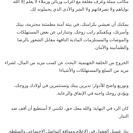
مكاتب مملة وغرف مغلقة مع أغراب وزبائن وزملاء لا يعلم إلا الله
نواياهم ولا تصرفاتهم ولا الشر والأذى الذي يحملونه لك.
يمكنك أن تعيشي بكرامتك، في بيئة آمنة مطمئنة محترمة، بيتك
وأسرتك، ويكفيكم راتب زوجك. وتتنازلي عن بعض المستهلكات
والموضات والمستلزمات المادية التافهة مقابل الشعور بالرضا
والطمأنينة والأمان.
الخروج من الحلقة الجهنمية: البحث عن كسب مزيد من المال، لشراء
مزيد من السلع والمستهلكات والأشياء!
وتوزيع واضح للأدوار: تديرين بيتك وتستثمرين في أولادك وزوجك،
ويؤدي زوجك واجبه في الإنفاق والرعاية.
كان الرد في النهاية: والله معك حق، لكنني لا أستطيع أن أقف ضد
التيار.
تيار غسيل العقول في الإعلام ومواقع التواصل الاجتماعي والسلطة