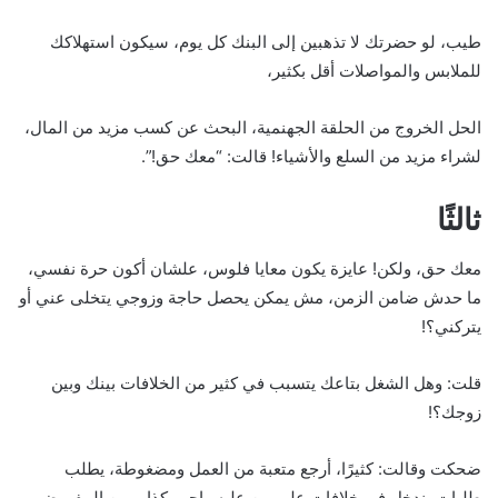
طيب، لو حضرتك لا تذهبين إلى البنك كل يوم، سيكون استهلاكك
للملابس والمواصلات أقل بكثير،
الحل الخروج من الحلقة الجهنمية، البحث عن كسب مزيد من المال،
لشراء مزيد من السلع والأشياء! قالت: “معك حق!”.
ثالثًا
معك حق، ولكن! عايزة يكون معايا فلوس، علشان أكون حرة نفسي،
ما حدش ضامن الزمن، مش يمكن يحصل حاجة وزوجي يتخلى عني أو
يتركني؟!
قلت: وهل الشغل بتاعك يتسبب في كثير من الخلافات بينك وبين
زوجك؟!
ضحكت وقالت: كثيرًا، أرجع متعبة من العمل ومضغوطة، يطلب
طلبات، ندخل في خلافات على من عليه واجب كذا، ومن المفروض