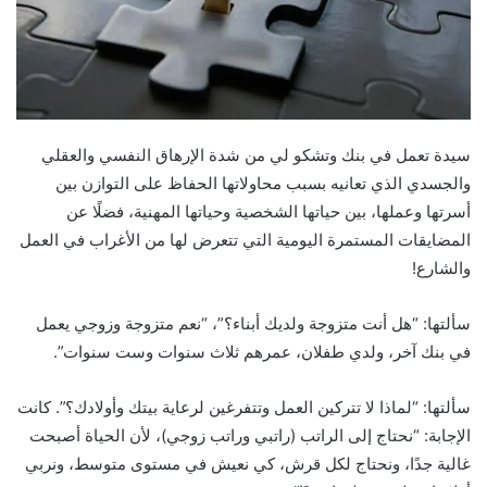
سيدة تعمل في بنك وتشكو لي من شدة الإرهاق النفسي والعقلي
والجسدي الذي تعانيه بسبب محاولاتها الحفاظ على التوازن بين
أسرتها وعملها، بين حياتها الشخصية وحياتها المهنية، فضلًا عن
المضايقات المستمرة اليومية التي تتعرض لها من الأغراب في العمل
والشارع!
سألتها: “هل أنت متزوجة ولديك أبناء؟”، “نعم متزوجة وزوجي يعمل
في بنك آخر، ولدي طفلان، عمرهم ثلاث سنوات وست سنوات”.
سألتها: “لماذا لا تتركين العمل وتتفرغين لرعاية بيتك وأولادك؟”. كانت
الإجابة: “نحتاج إلى الراتب (راتبي وراتب زوجي)، لأن الحياة أصبحت
غالية جدًا، ونحتاج لكل قرش، كي نعيش في مستوى متوسط، ونربي