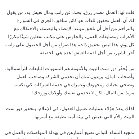
قلت لها: العمل مصدر رزق، بحث عن راتب ومال تعيش به، من يقول
لك أن العمل تحقيق للذات هو كائن منافق، الجري في الشوارع
والتزاحم من أجل أن تلحق موعد الإمضاء والبصمة، والاحتكاك مع
الأغراب ومضايقات العمل، والجلوس على مكتب تفعلين شيئًا مكررًا
كل يوم، هذا ليس تحقيق ذات، هذا صراع من أجل الحصول على راتب
آخر الشهر، من أجل لقمة العيش! هذه هي الحقيقة.
من يُحقّر دور ست البيت والأمومة هم النسويات التابعات للرأسمالية،
وأصحاب المال، يريدون منك أن تخدمي الشركة وصاحب العمل
وتضحي بحياتك ومجهودك وعمرك في خدمة الشركات كي تكسب
مزيدًا من المال، لكن لا تخدمي نفسك وأولادك وزوجك!
لذلك ينفذ هؤلاء عمليات غسيل العقول، في الإعلام، بتحقير دور ست
البيت والأم التي تعيش في بيئة آمنة نظيفة مع أسرتها.
تمجيد النساء اللواتي تضيع أعمارهن في بهدلة المواصلات والعمل في