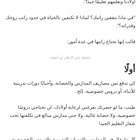
أولادنا ونعلمهم تعليمًا جيدًا”.
“في ماذا تنفقين راتبك؟ لماذا لا تكتفين بالحياة في حدود راتب زوجك
وقدراته؟”.
قالت إنها تحتاج راتبها في عدة أمور:
اضغط على الاعلان لو أعجبك
أولًا
كي تدفع ثمن مصاريف المدارس والحضانة، وأحيانًا دورات تدريبية
للأبناء، أو دروس خصوصية، إلخ.
طيب، ما لو حضرتك تفرغتي لرعاية أولادك، لن تحتاجي دروسًا
خصوصية، ولا حضانة غالية، ولا حتى مدارس مبالغ في تكلفتها تحت
شعار التعليم الجيد!
كل ما يقال في المدارس والدورات التدريبية والدروس الخصوصية