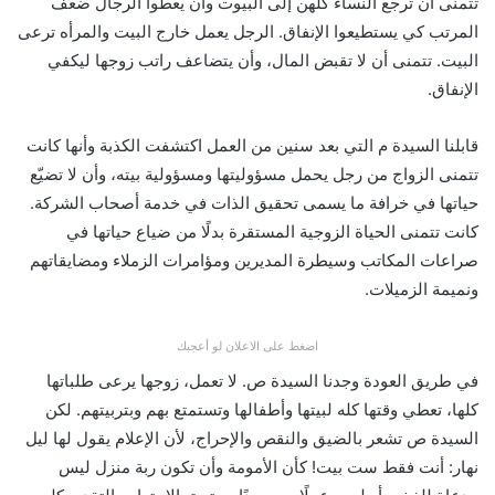
تتمنى أن ترجع النساء كلهن إلى البيوت وأن يعطوا الرجال ضعف
المرتب كي يستطيعوا الإنفاق. الرجل يعمل خارج البيت والمرأه ترعى
البيت. تتمنى أن لا تقبض المال، وأن يتضاعف راتب زوجها ليكفي
الإنفاق.
قابلنا السيدة م التي بعد سنين من العمل اكتشفت الكذبة وأنها كانت
تتمنى الزواج من رجل يحمل مسؤوليتها ومسؤولية بيته، وأن لا تضيّع
حياتها في خرافة ما يسمى تحقيق الذات في خدمة أصحاب الشركة.
كانت تتمنى الحياة الزوجية المستقرة بدلًا من ضياع حياتها في
صراعات المكاتب وسيطرة المديرين ومؤامرات الزملاء ومضايقاتهم
ونميمة الزميلات.
اضغط على الاعلان لو أعجبك
في طريق العودة وجدنا السيدة ص. لا تعمل، زوجها يرعى طلباتها
كلها، تعطي وقتها كله لبيتها وأطفالها وتستمتع بهم وبتربيتهم. لكن
السيدة ص تشعر بالضيق والنقص والإحراج، لأن الإعلام يقول لها ليل
نهار: أنت فقط ست بيت! كأن الأمومة وأن تكون ربة منزل ليس