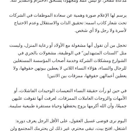
مدعاة للفخر، أو ليس عملًا ومجهودًا يستحق الاحترام والتقدير كله.
يرسم لها الإعلام صورة وهمية عن سعادة الموظفات في الشركات
تحت شعار كاذب اسمه: تحقيق الذات والاستقلال وعدم الاحتياج
لأسرة ولا رجل ولا أي شخص.
تخجل من أن تقول أنها مشغولة مع الأولاد أو رعاية المنزل، وليست
مثل “الستات المتبهدلين” في الوظيفة، مشغولات بالجري في
الشوارع ومشكلات الشركة وخدمة أصحاب المؤسسة المستغلين
للرجال والنساء، هؤلاء النساء اللاتي لا يعطين بيوتهن حقوقها، ولا
يعطين أعمالهن حقوقها، ممزقات بين الاثنين!
في حين لو رأت حقيقة النساء التعيسات الوحيدات الفاشلات، أو
الأمهات والزوجات العاملات الممزقات، لعرفت أنها تفوقت عليهن
جميعًا، وأن الله أكرمها بزوج يحفظها وحياة مستقرة طبيعية سليمة.
اليوم نرى فوضى غسيل العقول، على الأقل الرجل يعرف دوره:
اشتغل، افتح بيت، تبقى محترم، غير ذلك لن يحترمك المجتمع ولن