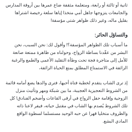
ثانية أو ثالثة أو رابعة، ومتعلمة مثقفة ضاع عمرها بين أروقة المدارس
والجامعات يتزوجها جاهل أمي متخذا إياها سلعة رخيصة اشتراها
بقليل ماله، وغير ذلك ظواهر شتى مؤسفة!
والتساؤل الحائر:
ما أسباب تلك الظواهر المؤسفة؟! وأقول لك: نحن السبب، نحن
البشر من عقّدنا بساطة الزواج، وحولناه من ظاهرة ممتعة صانعة
للأمل إلى متاجرة فجة تحت وطأة التقليد الأعمى والطمع والرغبة
الزائفة في الاستمتاع المطلق بمتع الحياة الزائفة،
إذ ترى الشاب يتقدم لخطبة فتاة أحبها، فترى والدها يضع أمامه قائمة
من الشروط التعجيزية العجيبة، ما بين شبكة ومهر وتأثيث منزل
الزوجية وإقامة حفل الزواج في أرقى القاعات وأضخم الفنادق! كل
تلك الشروط يُصدم بها الشاب في مقتبل حياته، فيفر لاعنا ذاته
والظروف متخليا قهرا عن حبه الوحيد مستسلما لسطوة الواقع
المادي البشع.