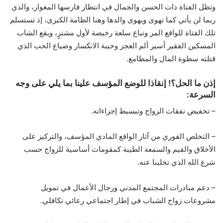
وتظل الفتاة ذات الحسن والجمال في انتظار فارسها المغوار، والذي
ربما لن يأتي كما تهوى ويهوى والدها وهنا الطامة الكبرى، إذ تستسلم
تلك الفتاة للواقع المر وتباع سلعة رخيصة لأول مشترٍ، ويقع الشاب
المسكين الفقير أسير ألم العجز وخيبة الانكسار وضياع الحب الذي
قتلته سطوة المال والمطامع.
إذن ما الحل؟! إنقاذا للوضع المؤسف علينا بما يلي على وجه
السرعة:
– تخفيض نفقات الزواج وتبسيط إجراءاته.
– التخلص الفوري من آثار الواقع المادي المؤسف، والتركيز على
الأخلاق والقيم والسمعة الطيبة كمقومات أساسية للزواج حسب
شرع الله الذي تخلينا عنه.
– دعم مبادرات المجتمع المدني ورجال الأعمال في تمويل
مشروعات زواج الشباب في إطار اجتماعي رعائي تكافلي.