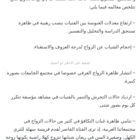
تتلخص معالمه فيما يلي:
– ارتفاع معدلات العنوسة بين الفتيات بنسب رهيبة في ظاهرة
تستحق الدراسة والتحليل والتفسير.
– إحجام الشباب عن الزواج لدرجة العزوف والاستغناء.
اضغط على الاعلان لو أعجبك
– انتشار ظاهرة الزواج العرفي خصوصا في مجتمع الجامعات بصورة
كبيرة.
– ازدياد حالات التحرش والتنمر بالفتيات في مشاهد مؤسفة تتكرر
كل يوم بصور شتى.
– تنامي ظاهرة غياب التكافؤ في كثير من حالات الزواج في
مجتمعاتنا العربية، إذ ترى الفتاة القاصر تُقدم فريسة سهلة للثري
الكهل، وصغيرة السن في ريعان شبابها تتزوج كهلا راضية بكونها زوجة