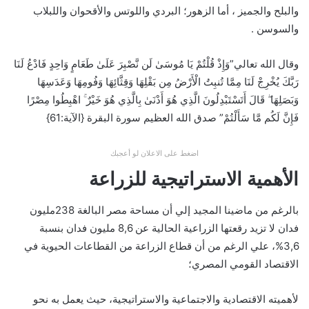
والبلح والجميز ، أما الزهور؛ البردي واللوتس والأقحوان واللبلاب
والسوسن .
وقال الله تعالي”وَإِذْ قُلْتُمْ يَا مُوسَىٰ لَن نَّصْبِرَ عَلَىٰ طَعَامٍ وَاحِدٍ فَادْعُ لَنَا
رَبَّكَ يُخْرِجْ لَنَا مِمَّا تُنبِتُ الْأَرْضُ مِن بَقْلِهَا وَقِثَّائِهَا وَفُومِهَا وَعَدَسِهَا
وَبَصَلِهَا ۖ قَالَ أَتَسْتَبْدِلُونَ الَّذِي هُوَ أَدْنَىٰ بِالَّذِي هُوَ خَيْرٌ ۚ اهْبِطُوا مِصْرًا
فَإِنَّ لَكُم مَّا سَأَلْتُمْ” صدق الله العظيم سورة البقرة {الآية:61}
اضغط على الاعلان لو أعجبك
الأهمية الاستراتيجية للزراعة
بالرغم من ماضينا المجيد إلي أن مساحة مصر البالغة 238مليون
فدان لا تزيد رقعتها الزراعية الحالية عن 8,6 مليون فدان بنسبة
3,6%، علي الرغم من أن قطاع الزراعة من القطاعات الحيوية في
الاقتصاد القومي المصري؛
لأهميته الاقتصادية والاجتماعية والاستراتيجية، حيث يعمل به نحو