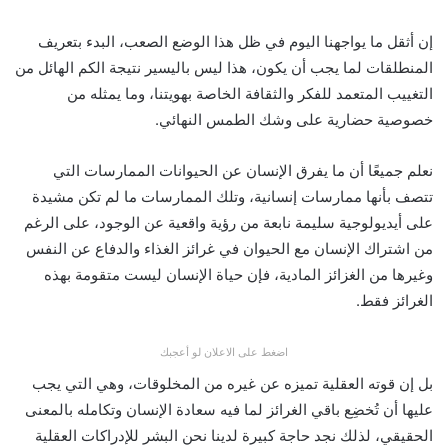
إن أثقل ما يواجهنا اليوم في ظل هذا الوضع الصعب، البدء بتعريف
المنطلقات لما يجب أن يكون، هذا ليس باليسير نتيجة الكم الهائل من
التغييب المتعمد للفكر والثقافة الخاصة بهويتنا، وما يمثله من
خصوصية حضارية على وشك الطمس النهائي.
نعلم جميعًا أن ما يفرق الإنسان عن الحيوانات الممارسات التي
تتصف بأنها ممارسات إنسانية، وتلك الممارسات ما لم تكن مشيدة
على أيديولوجية سليمة نابعة من رؤية واقعية عن الوجود، على الرغم
من اشتراك الإنسان مع الحيوان في غرائز الغذاء والدفاع عن النفس
وغيرها من الغزائز المادية، فإن حياة الإنسان ليست متقومة بهذه
الغرائز فقط.
اضغط على الاعلان لو أعجبك
بل إن قوته العقلية تميزه عن غيره من المخلوقات، وهي التي يجب
عليها أن تُخضِع باقي الغرائز لما فيه سعادة الإنسان وتكامله بالمعنى
الحقيقي، لذلك نجد حاجة كبيرة لدينا نحن البشر للإدراكات العقلية