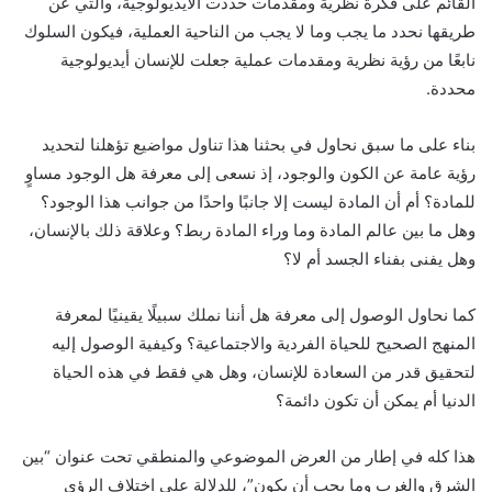
القائم على فكرة نظرية ومقدمات حددت الأيديولوجية، والتي عن
طريقها نحدد ما يجب وما لا يجب من الناحية العملية، فيكون السلوك
نابعًا من رؤية نظرية ومقدمات عملية جعلت للإنسان أيديولوجية
محددة.
بناء على ما سبق نحاول في بحثنا هذا تناول مواضيع تؤهلنا لتحديد
رؤية عامة عن الكون والوجود، إذ نسعى إلى معرفة هل الوجود مساوٍ
للمادة؟ أم أن المادة ليست إلا جانبًا واحدًا من جوانب هذا الوجود؟
وهل ما بين عالم المادة وما وراء المادة ربط؟ وعلاقة ذلك بالإنسان،
وهل يفنى بفناء الجسد أم لا؟
كما نحاول الوصول إلى معرفة هل أننا نملك سبيلًا يقينيًا لمعرفة
المنهج الصحيح للحياة الفردية والاجتماعية؟ وكيفية الوصول إليه
لتحقيق قدر من السعادة للإنسان، وهل هي فقط في هذه الحياة
الدنيا أم يمكن أن تكون دائمة؟
هذا كله في إطار من العرض الموضوعي والمنطقي تحت عنوان “بين
الشرق والغرب وما يجب أن يكون”، للدلالة على اختلاف الرؤى