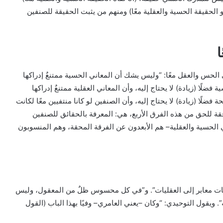
 ينفي الحقيقة رأسًا للحسيات والعقليات، (:4 مثبتو الحقيقة الحسية والعقلية معًا) ومنهم من يثبت الحقيقة للصنفين
 الحس والعقل معًا: “وليس يشك أن المعاني الحسية ممتنعٌ إدراكها
ضلًا (زيادة) لا يحتاج إليه، وأن المعاني العقلية ممتنعٌ إدراكها
فضلًا (زيادة) لا يحتاج إليه، وأن الصنفين لو كانا منتفيين معًا لكانت
افقة للحق من هذه الفرق الأربع، هي: المعرفة بالحقائق للصنفين
ني الحسية والعقلية– هم الأبعدون عن الفرقة المحقة، وهم المنسوبون
سيات معابر إلى العقليات”. و”في كل محسوس ظلٌ من المعقول، وليس
يقول التوحيدي: “وكان –يعني العامري– وفيًا بهذا الباب (القول