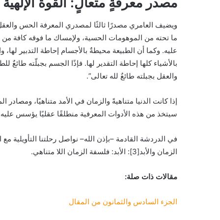
مصدر معرفةٍ متعالٍ: القوة الإلهية
ويضيف العامري مصدرًا ثالثًا لمصدري المعرفة الحس والعقل و
ما تحته من الموهومات الحسية، ولإمساك ما فوقه كافة من المع
عليه. وكما أن الطبيعة محيطةٌ بالأجسام إحاطة التدبير لها، 
بالأشياء كلها إحاطة التقدير لها. فإذًا الجسم بجبلّته طائعٌ ل
والعقل بجبلته طائعٌ لله تعالى”.
إذا كانت الدنيا متناهيةً والزمان في الأمد متناهيًا، ومصاد
سيتخذ من هذه الأدوات المعرفية منطلقًا عقليًا يؤسس عليه ف
في الدردشة القادمة –بإذن الله– نواصل رحلتنا التأويلية مع 
الزمان والأبد[3]: الأبد: فلسفة الزمان اللا متناهي.
مقالات ذات صلة:
الجزء السادس والثمانون
من المقال