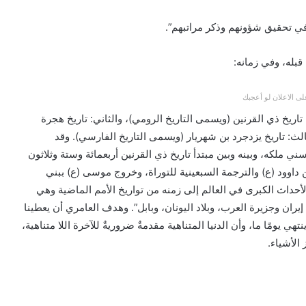
به في تحقيق شؤونهم وذكر مراتبهم”.
 قبله، وفي زمانه:
ى الاعلان لو أعجبك
: تاريخ ذي القرنين (ويسمى التاريخ الرومي)، والثاني: تاريخ هجرة
لث: تاريخ يزدجرد بن شهريار (ويسمى التاريخ الفارسي). وقد
 ملكه، وبينه وبين مبتدأ تاريخ ذي القرنين أربعمائة وستة وثلاثون
 داوود (ع) والترجمة السبعينية للتوراة، وخروج موسى (ع) ببني
حداث الكبرى في العالم إلى زمنه من تواريخ الأمم الماضية وهي
 إيران وجزيرة العرب، وبلاد اليونان، وبابل”. وهدف العامري أن يعطينا
تهي يومًا ما، وأن الدنيا المتناهية مقدمةٌ ضروريةٌ للآخرة اللا متناهية،
الأشياء.