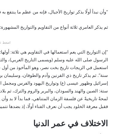
“وأن نبدأ أولًا بذكر تواريخ الأجيال، فإنه من عظم ما ينتفع 
ثم يذكر العامري ثلاثة أنواع من التقاويم والتواريخ المشهورة:
اضغط عل
“إن التواريخ التي يعم استعمالها في التقاويم هي ثلاثة: أولها
الرسول صلى الله عليه وسلم (ويسمى التاريخ العربي)، والثا
استعمل في الزيجات تاريخ بخت نصر، وهو المأخوذ من أول سني
سنة”. ثم يذكر تاريخ ذي القرنين وآدم والطوفان، وسليمان بن
إسرائيل وظهور عيسى (ع) وتواريخ اليهود والفرس ومجمل الأ
ستة: الصين والهند والسودان، والبربر والروم والترك، ثم بلاد
لمحةً تاريخيةً عن فلسفة الزمان المتناهي، فما بدأ لا بد وأن ين
فقبل معرفة الخلود يجب أن نعرف الفناء أولًا، إذ بضدها تتميز 
الاختلاف في عمر الدنيا