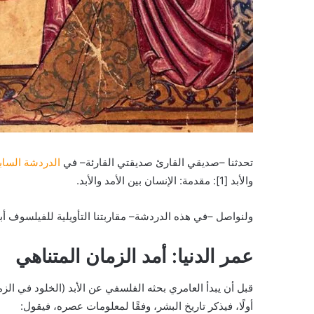
تحدثنا –صديقي القارئ صديقتي القارئة– في
الدردشة الساب
والأبد [1]: مقدمة: الإنسان بين الأمد والأبد.
ولنواصل –في هذه الدردشة– مقاربتنا التأويلية للفيلسوف أبي 
عمر الدنيا: أمد الزمان المتناهي
قبل أن يبدأ العامري بحثه الفلسفي عن الأبد (الخلود في الزما
أولًا، فيذكر تاريخ البشر، وفقًا لمعلومات عصره، فيقول: