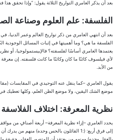
بعد أن يذكر العامري التواريخ الثلاثة يقول: “وإذا تحقق هذا ف
الفلسفة: علم العلوم وصناعة الص
بعد أن انتهي العامري من ذكر تواريخ العالم وعمر الدنيا، في
الفلسفة ما هي؟ وما أهميتها في إثبات المسائل الوجودية ال
يعتمدها العامري أساسًا لفلسفته؟ فالإبيستمولوجيا، أو نظري
لأي فيلسوف كائنًا ما كان وكائنًا ما كانت فلسفته. إن معر
من الأبد.
موضع الشك اليقين، ولا موضع الظن العلم، وكلها تعطيك في 
نظرية المعرفة: اختلاف الفلاسف
يحدد العامري –إزاء نظرية المعرفة– أربعة أصنافٍ من مواقف