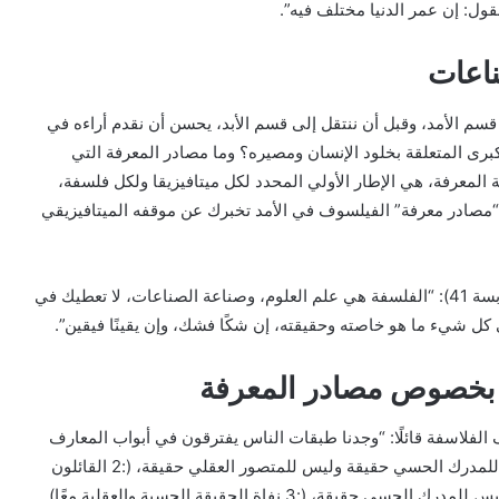
نقول: إن عمر الدنيا مختلف فيه”.
ناعات
 قسم الأمد، وقبل أن ننتقل إلى قسم الأبد، يحسن أن نقدم أراءه في
كبرى المتعلقة بخلود الإنسان ومصيره؟ وما مصادر المعرفة التي
ة المعرفة، هي الإطار الأولي المحدد لكل ميتافيزيقا ولكل فلسفة،
فة “مصادر معرفة” الفيلسوف في الأمد تخبرك عن موقفه الميتافيزيقي
يقول العامري –كما ينقل عنه التوحيدي في المقابسات (مقابسة 41): “الفلسفة هي علم العلوم، وصناعة الصناعات، لا تعطيك في
كل شيء ما هو خاصته وحقيقته، إن شكًا فشك، وإن يقينًا فيقين”.
ة بخصوص مصادر المعرفة
 الفلاسفة قائلًا: “وجدنا طبقات الناس يفترقون في أبواب المعارف
إلى فرق أربع: (:1 القائلون بالحس وحده) منهم من يدرك أن للمدرك الحسي حقيقة وليس للمتصور العقلي حقيقة، (:2 القائلون
بالعقل وحده) ومنهم من يعتقد أن للمتصور العقلي حقيقة وليس للمدرك الحسي حقيقة، (:3 نفاة الحقيقة الحسية والعقلية معًا)