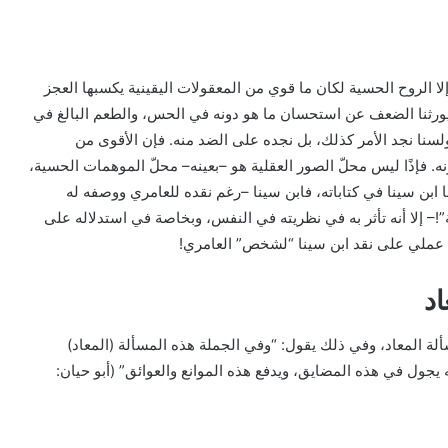
لا الروح الحسية لكان ما قوي من المعقولات اليقينية يكسبها العجز
ثنا الضعف عن استحسان ما هو دونه في الحس، والطعم البالغ في
ولسنا نجد الأمر كذلك، بل نجده على الضد منه. فإن الأقوى من
ه. فإذًا ليس محلّ الصور العقلية هو –بعينه– محلّ الموهمات الحسية،
 ابن سينا في كتاباته، فابن سينا –رغم نقده للعامري ووصفه له
!– إلا أنه تأثر به في نظريته في النفس، وبخاصة في استدلاله على
رد عملي على نقد ابن سينا “لشخص” العامري!
اد
ة المعاد، وفي ذلك يقول: “وفي الجملة هذه المسألة (المعاد)
يجول في هذه المضايق، ويدفع هذه الموانع والعوائق” (أبو حيان: