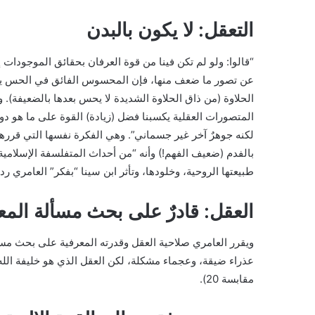
التعقل: لا يكون بالبدن
“قالوا: ولو لم تكن فينا من قوة العرفان بحقائق الموجودات إ
عن تصور ما ضعف منها، فإن المحسوس الفائق في الحس يور
الحلاوة (من ذاق الحلاوة الشديدة لا يحس بعدها بالضعيفة). 
المتصورات العقلية يكسبنا فضل (زيادة) القوة على ما هو دون
لكنه جوهرٌ آخر غير جسماني”. وهي الفكرة نفسها التي قررها
بالفدم (ضعيف الفهم!) وأنه “من أحداث المتفلسفة الإسلامية”
طبيعتها الروحية، وخلودها، وتأثر ابن سينا “بفكر” العامري 
العقل: قادرٌ على بحث مسألة المع
ويقرر العامري صلاحية العقل وقدرته المعرفية على بحث مسأل
عذراء ضيقة، وعجماء مشكلة، لكن العقل الذي هو خليفة الله 
مقابسة 20).