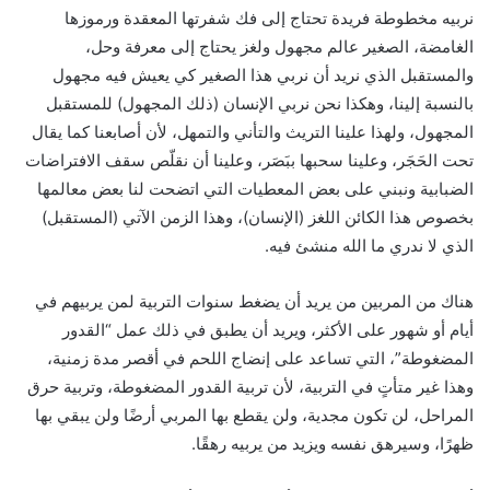
نربيه مخطوطة فريدة تحتاج إلى فك شفرتها المعقدة ورموزها
الغامضة، الصغير عالم مجهول ولغز يحتاج إلى معرفة وحل،
والمستقبل الذي نريد أن نربي هذا الصغير كي يعيش فيه مجهول
بالنسبة إلينا، وهكذا نحن نربي الإنسان (ذلك المجهول) للمستقبل
المجهول، ولهذا علينا التريث والتأني والتمهل، لأن أصابعنا كما يقال
تحت الحَجَر، وعلينا سحبها ببَصَر، وعلينا أن نقلّص سقف الافتراضات
الضبابية ونبني على بعض المعطيات التي اتضحت لنا بعض معالمها
بخصوص هذا الكائن اللغز (الإنسان)، وهذا الزمن الآتي (المستقبل)
الذي لا ندري ما الله منشئ فيه.
هناك من المربين من يريد أن يضغط سنوات التربية لمن يربيهم في
أيام أو شهور على الأكثر، ويريد أن يطبق في ذلك عمل “القدور
المضغوطة”، التي تساعد على إنضاج اللحم في أقصر مدة زمنية،
وهذا غير متأتٍ في التربية، لأن تربية القدور المضغوطة، وتربية حرق
المراحل، لن تكون مجدية، ولن يقطع بها المربي أرضًا ولن يبقي بها
ظهرًا، وسيرهق نفسه ويزيد من يربيه رهقًا.