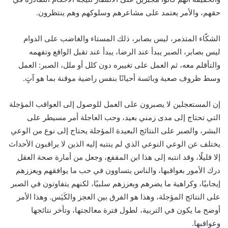
حقهم، والأمر يعتمد على مشاعرهم وسلوكهم وهم ينتظرون.
الشكّاء المتذمر، ليس بصابر، ذلك المستاء والغاضب على الدوام
ليس بصابر، الصبر يبدأ عند الرضا، يبدأ عند تقبل الواقع وتفهمه
والتأقلم معه، ثم العمل على تغييره دون كلل أو ملل، الصبر: العمل
وسط ظروف صعبة وبائسة أحيانًا بنفس راضية موقنة بما هو آتٍ.
إن المستعجلين لا يصبرون على العمل للوصول إلى العواقب المؤجلة
التي تحتاج إلى مدى زمني بعيد، وحب العاجلة أمر مسيطر على
البشر، والصبر على النتائج البعيدة المؤجلة يحتاج إلى نوع من الوعي
يختلف عن الوعي النوعي الذي لم ينتبه إليه الذين لا يراقبون الأحداث
إلا قليلًا، وقد انتبه إلى هذا ابن المقفع، وجعل من أمارة صحة العقل
درك الأمور بعواقبها، والناس يتساوون في حب ما يوافقهم ويعززهم
إيجابيًا، وكراهية ما يضرهم ويعززهم سلبيًا، لكنهم يتفاوتون في الصبر
على النتائج المؤجلة، وهذا هو الفرق بين العجز والكَيَس. وهذا الأمر
أوضح ما يكون في التربية، لطول فترة معالجتها، وتأخر نتائجها
وعواقبها.