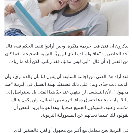
يذكرون أن فتىً فعل جريمة منكرة، وحين أرادوا تنفيذ الحكم فيه، قال
أحد الحاضرين: “عاقبوا والده الذي لم يربِّه التربية الصحيحة”. فما كان
من الفتى إلا أن قال: “أبي ليس مذنبًا، فقد رباني، لكن أباه ما رباه”.
لقد أراد هذا الفتى من إجابته السابقة أن يقول لنا بأن والده بريء وأن
الذنب ذنب جدّه، وبناء على ذلك فستقيّد تهمة الفشل في التربية “ضد
مجهول”، لأن التسلسل لن ينتهي عند جدّ هذا الفتى بل سيتواصل إلى
ما لا نهاية، وعندها تتفرق دماء التربية بين القبائل، ولن يكون هناك
مذنب، وعليه، فسيكون الجميع ضحايا، وهذا هو ما يريد البعض أن
يقولوه لك عندما تحدثهم عن المسؤولية التربوية.
في التربية نحن نتعامل مع أكثر من مجهول أو لغز، فالصغير الذي