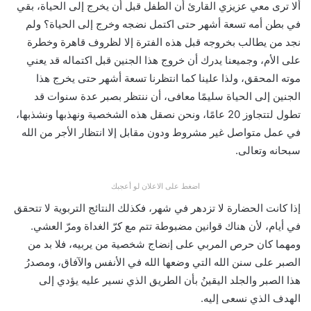
ألا ترى معي عزيزي القارئ أن الطفل قبل أن يخرج إلى الحياة، بقي
في بطن أمه تسعة أشهر حتى اكتمل نضجه وخرج إلى الحياة؟ ولم
نجد من يطالب بخروجه قبل هذه الفترة إلا لظروف قاهرة وخطرة
على الأم، وجميعنا يدرك أن خروج هذا الجنين قبل اكتماله قد يعني
موته المحقق، ولذا علينا كما انتظرنا تسعة أشهر حتى يخرج هذا
الجنين إلى الحياة سليمًا معافى، أن ننتظر بصبر عدة سنوات قد
تطول لتتجاوز 20 عامًا، ونحن نصقل هذه الشخصية ونهذبها ونشذبها،
في عمل متواصل غير مشروط ودون مقابل إلا انتظار الأجر من الله
سبحانه وتعالى.
اضغط على الاعلان لو أعجبك
إذا كانت الحضارة لا تزدهر في شهر، فكذلك النتائج التربوية لا تتحقق
في أيام، لأن هناك قوانين مضبوطة تتم مع كرّ الغداة ومرّ العشي.
ومهما كان حرص المربي على إنضاج شخصية من يربيه، فلا بد من
الصبر على سنن الله التي وضعها الله في الأنفس والآفاق، ومصدرُ
هذا الصبر والجلد اليقينُ بأن الطريق الذي نسير عليه يؤدي إلى
الهدف الذي نسعى إليه.