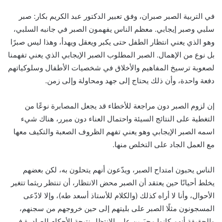
في التربية الصبر صبران، وفق تعبير الدكتور عبد الكريم بكار: صبر
سلبي وصبر إيجابي. معظم الناس يفهمون الصبر في جانبه السلبي،
وهو الذي يعني انتظار الطفل حتى يكبر ويعقل ويهدأ، وهذا ليس صبرًا
بل نوع من الإهمال. الصبر المطلوب الصبر الإيجابي الذي يعني تفهمنا
لصعوبة ترسيخ المفاهيم والأخلاق في شخصيات الأطفال وسلوكياتهم
دفعة واحدة، وأن ذلك يحتاج إلى جهد ومحاولة وإلى زمن.
إن لزوم الصبر دون مراجعة للأخطاء قد يجعل المصابرة نوعًا من
التغطية على النتائج السيئة واحتمال العناء دون مبرر، هناك شيء
اسمه الصبر الإيجابي وهو يعني تفهم الظروف الصعبة والتكيف معها
مع العمل الجاد على التخلص منها.
الناس يحبون امتداح الصبر، ويدّعون أنهم يتحلون به، لكن بعضهم
يخلط أحيانًا حين يعتقد أن الصبر محض الانتظار، أن تنتظر ريثما تتغير
الأحوال، وأنا لا أراه كذلك (والكلام للأستاذ أسعد طه)، وإلا لادّعى
المسجونون مثلًا الصبر على بليتهم إلى حين خروجهم من سجنهم،
والحقيقة أنهم كانوا مجبَرين على الانتظار نتيجة الأحكام الصادرة في