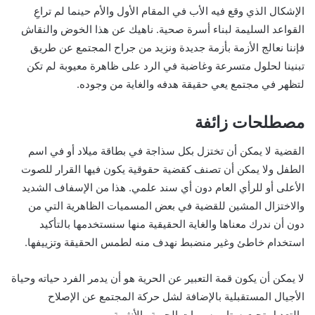
الإشكال الذي وقع فيه الأب في المقام الأول والأم حينما لم تراعِ
القواعد السليمة لبناء أسرة صحية. ناهيك عن هذا الخوض والنقاش
فإننا نعالج الأزمة بأزمة جديدة ونزيد من جراح المجتمع عن طريق
تبنينا لحلول متسرعة وغاضبة في الرد على ظاهرة معيوبة لم تكن
لتظهر في مجتمع يعي حقيقة هدفه والغاية من وجوده.
مصطلحات زائفة
القضية لا يمكن أن تختزل بكل سذاجة في بطاقة ميلاد أو في اسم
الطفل ولا يمكن أن تصنف كقضية حقوقية يكون فيها القرار للصوت
الأعلى أو للرأي العام دون أي سند علمي. هذا من الإسفاف الشديد
والاختزال المشين للقضية في بعض المسميات الظاهرية التي من
دون أن ندرك معناها والغاية الحقيقية منها سنستخدمها بالتأكيد
استخدام خاطئ وغير منضبط نهدف منه لطمس الحقيقة وتزييفها.
لا يمكن أن يكون قمة التعبير عن الحرية هو أن يدمر الفرد حياته وحياة
الأجيال المستقبلية بالإضافة لشل حركة المجتمع عن الإصلاح
والتعديل تحت ستار مسميات الحرية والأنثوية…