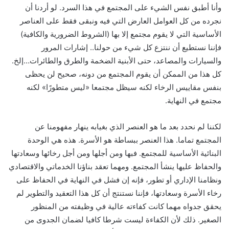
وأنا أطبق نفس الشيء على المجتمع في هذا السرد. لو أردنا أن
نجرده من كل العوامل العارض التي فيه ونبقى فقط على العناصر
الأساسية التي لا يقوم مجتمع إلا بها (الشروط الضرورية والكافية)
فإننا نستطيع أن ننتزع كل شيء من حولنا.. إشارات المرور
والسيارات والمصاعد، حتى الأبنية الضخمة والطرق والطائرات…إلخ.
كل هذا من الممكن أن يقوم المجتمع من دونه، صحيح لن يحظى
بنفس مقاييس الرخاء لكنه سيظل مجتمعا «ليس متطورًا» لكنه
مجتمع في النهاية.
لكننا لم نحدد بعد ما هو العنصر الذي بغيابه ينهار مفهومنا عن
المجتمع تماما. هذا العنصر ببساطة هو الأسرة. هذه هي الوحدة
البنائية الأساسية للمجتمع. فبها ومن أجلها ومن أجل رخائها وسعادتها
والحفاظ عليها ينشأ المجتمع. ومهما تعقد بناؤنا الخدماتي والاقتصادي
ونظامنا الإداري أو تطور، فإنه إن فشل في النهاية في الحفاظ على
رخاء الأسرة وسعادتها، فإننا نستنتج أن كل هذا التعقيد والتطوير لم
يحقق جدواه مهما كانت كفاءته عالية في وظيفته من المنظور
الصغير. ذلك لأن الكفاءة ليست شرطا كافيا لضمان الجدوى من