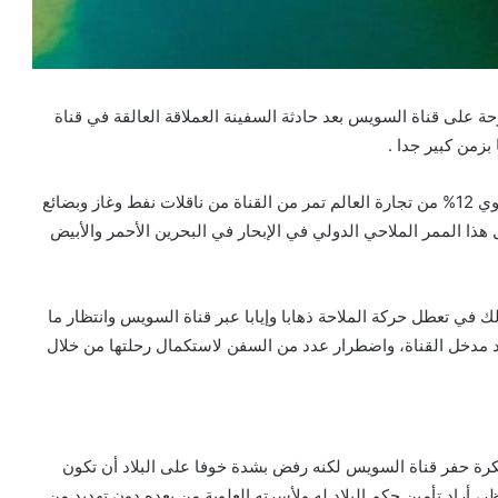
فتوحة على قناة السويس بعد حادثة السفينة العملاقة العالقة في قناة
بزمن كبير جدا .
في الوقت الحاضر اهتمام العالم له ما يفسره وهو أن مايساوي 12% من تجارة العالم تمر من القناة من ناقلات نفط وغاز وبضائع
 هذا الممر الملاحي الدولي في الإبحار في البحرين الأحمر والأبيض
 في تعطل حركة الملاحة ذهابا وإيابا عبر قناة السويس وانتظار ما
ند مدخل القناة، واضطرار عدد من السفن لاستكمال رحلتها من خلال
ة حفر قناة السويس لكنه رفض بشدة خوفا على البلاد أن تكون
 أراد تأمين حكم البلاد له ولأسرته العلوية من بعده دون تهديد من