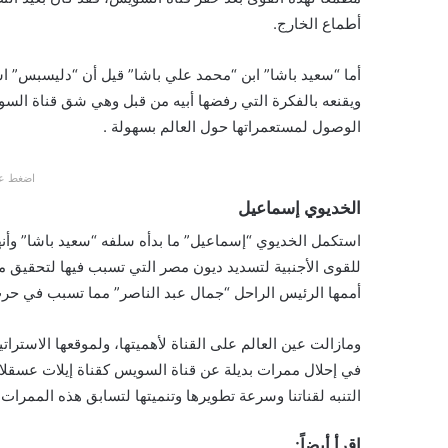
أطماع الخارج.
أما “سعيد باشا” ابن “محمد علي باشا” قيل أن “دليسبس” است
ويقنعه بالفكرة التي رفضها أبيه من قبل وهي شق قناة الس
الوصول لمستعمراتها حول العالم بسهولة .
اضغط عل
الخديوي إسماعيل
للقوى الأجنبية لتسديد ديون مصر التي تسبب فيها لتحقيق م
أممها الرئيس الراحل “جمال عبد الناصر” مما تسبب في حرب العد
ومازالت عين العالم على القناة لأهميتها، ولموقعها الاسترات
في إحلال ممرات بديلة عن قناة السويس كقناة إيلات عسقلان 
التنبه لقناتنا وسرعة تطويرها وتنميتها لتسابق هذه الممرات ا
اقرأ أيضاً: