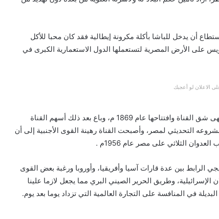
طاع أن يدخل للباشا بأكلة مكرونة إيطالية فقد كان محبا للأكل
ويس على الأرض المصرية لتستعملها الدول الاستعمارية الكبرى في
ى الاعلان لو أعجبك
استكمل الخديوي “إسماعيل” ما بدأه سلفه “سعيد باشا” وأنهى شق القناة وافتتاحها عام 1869 م، وباع بعد ذلك أسهم القناة
شروعه التحديثي لمصر، وأصبحت القناة رهينة القوى الأجنبية إلى أن
وان الثلاثي على مصر عام 1956م .
يجي الرابط بين عدة قارات آسيا وأفريقيا، وأوروبا ورغبة بعض القوى
الإسرائيلية، وطريق الحرير الصيني البري مما يجعل لازما علينا
لبديلة في المنافسة على التجارة العالمية التي تزداد يوما بعد يوم.