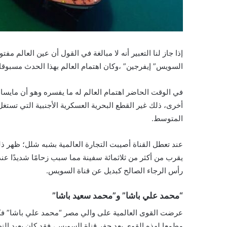
إذا جاز لنا التعبير أنه لا مبالغة في القول أن عين العالم م
السويس” إيفرجين” ،وكان اهتمام العالم بهذا الحدث مسبوقا 
أخرى، ذلك غير القطع البحرية العسكرية الأجنبية التي تستغل
المتوسط.
عند تعطل القناة أصيبت التجارة العالمية بشبه شلل؛ ظهر ذلك
يقرب من أكثر من ثلاثمائة سفينة مما سبب زحامًا شديدًا ع
رأس الرجاء الصالح كبديل عن قناة السويس.
“محمد علي باشا” و”محمد سعيد باشا”
عرضت القوى العالمية على والي مصر “محمد علي باشا” فكر
مطمعا لهذه القوى بعد حفر قناة السويس، فقد كان بعيد النظر،