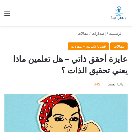
الق
الرئيسية
/
إصدارات
/
مقالات
مقالات
قضايا شبابية - مقالات
عايزة أحقق ذاتي – هل تعلمين ماذا
يعني تحقيق الذات ؟
داليا السيد
642