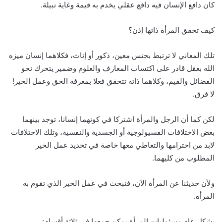
كان دافع الإنسان فيه دافع عقلي يخدم به قيمة وغاية نبيلة.
كيف تحقق المرأة ذاتها إذن؟
تلك المعاني لا ترتبط بجنس معين، ذكور أو إناث، فكلاهما إنسان ميزه
الله بعقل قادر على اكتساب المعارف والعلوم وضمير يتحرك نحو
الفضائل والقيم، وكلاهما ذاته تتحقق فعلا بمعرفة الحق وعمل الخير!
لا فرق.
لكن كما أن الرجل والمرأة اشتركا في كونهما إنسانا، توجد بينهما
بعض الاختلافات الفسيولوجية أو الجسدية والنفسية، وتلك الاختلافات
لابد من احترامها والتعاطي معها خاصة في تحديد عمل الخير
المطلوب من كليهما.
ولأن حديثنا عن المرأة الآن، فنبحث في عمل الخير الذي تقوم به
المرأة.
بشكل عام مسئوليات المرأة يمكن جمعها في ثلاثة أقسام: