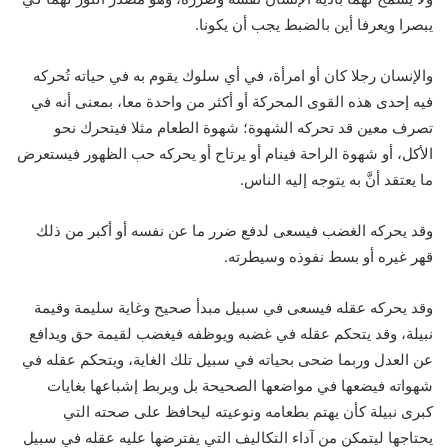
يبصرا ويعرفا أين بالضبط يجب أن يكونا.
والإنسان رجلا كان أو امرأة، في أي سلوك يقوم به في حياته تُحركه
فيه إحدى هذه القوى المحركة أو أكثر من واحدة معا، بمعنى أنه في
تصرف معين قد تحركه الشهوة؛ شهوة الطعام مثلا فيتحرك نحو
الأكل، أو شهوة الراحة فينام أو يرتاح أو يحركه حب الظهور فيستعرض
ما يعتقد أنَّ به يتوجه إليه الناس.
وقد يحركه الغضب فيسعى لدفع ضرر ما عن نفسه أو أكبر من ذلك
قهر غيره أو بسط نفوذه وسيطرته.
وقد يحركه عقله فيسعى في سبيل مبدأ صحيح وغاية سليمة وقيمة
نبيلة، وقد يتحكم عقله في غضبه ويوظفه فيغضب لقيمة حق ويدافع
عن العدل وربما ضحى بحياته في سبيل تلك الغاية، ويتحكم عقله في
شهواته فيضعها في مواضعها الصحيحة بل ويربط إشباعها بغايات
كبرى نبيلة كأن يهتم بطعامه ونوعيته ليحافظ على صحته التي
يحتاجها ليتمكن من آداء التكاليف التي يفترضها عليه عقله في سبيل