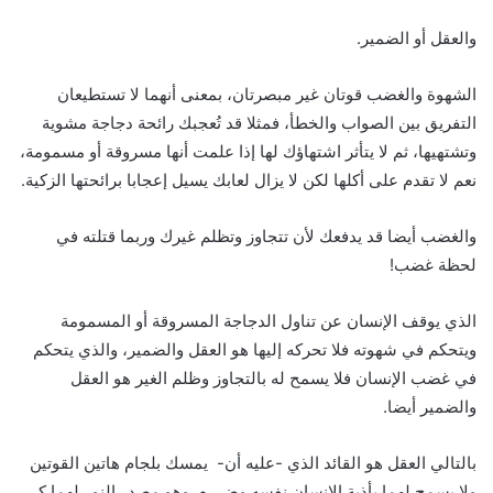
والعقل أو الضمير.
الشهوة والغضب قوتان غير مبصرتان، بمعنى أنهما لا تستطيعان
التفريق بين الصواب والخطأ، فمثلا قد تُعجبك رائحة دجاجة مشوية
وتشتهيها، ثم لا يتأثر اشتهاؤك لها إذا علمت أنها مسروقة أو مسمومة،
نعم لا تقدم على أكلها لكن لا يزال لعابك يسيل إعجابا برائحتها الزكية.
والغضب أيضا قد يدفعك لأن تتجاوز وتظلم غيرك وربما قتلته في
لحظة غضب!
الذي يوقف الإنسان عن تناول الدجاجة المسروقة أو المسمومة
ويتحكم في شهوته فلا تحركه إليها هو العقل والضمير، والذي يتحكم
في غضب الإنسان فلا يسمح له بالتجاوز وظلم الغير هو العقل
والضمير أيضا.
بالتالي العقل هو القائد الذي -عليه أن- يمسك بلجام هاتين القوتين
ولا يسمح لهما بأذية الإنسان نفسه وضرره، وهو مصدر النور لهما كي