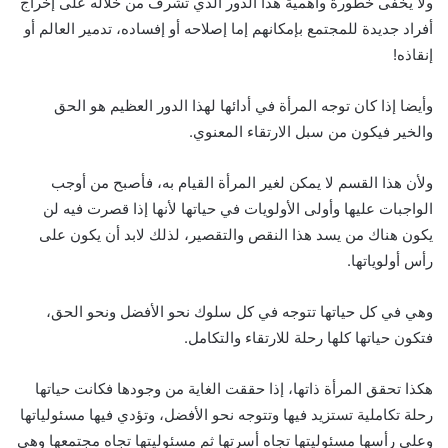
ولا يخفى خطورة وأهمية هذا الدور الذي تشرف من خلاله على إخراج
أفراد جديدة للمجتمع بإمكانهم إما إصلاحه أو إفساده، تدمير العالم أو
إنقاذه!
وأيضا إذا كان توجه المرأة في أدائها لهذا الدور العظيم هو الحق
والخير فيكون من سبل الارتقاء المعنوي.
ولأن هذا القسم لا يمكن لغير المرأة القيام به، فأصبح من أوجب
الواجبات عليها وأولى الأولويات في حياتها لأنها إذا قصرت فيه لن
يكون هناك من يسد هذا النقص والتقصير، لذلك لابد أن يكون على
رأس أولوياتها.
وهي في كل حياتها تتوجه في كل سلوك نحو الأفضل ونحو الحق،
فتكون حياتها كلها رحلة للارتقاء والتكامل.
هكذا تحقق المرأة ذاتها، إذا حققت الغاية من وجودها فكانت حياتها
رحلة تكاملية تستزيد فيها وتتوجه نحو الأفضل، وتؤدي فيها مسئولياتها
وعلى رأسها مسئوليتها تجاه أسرتها ثم مسئوليتها تجاه مجتمعها وهي