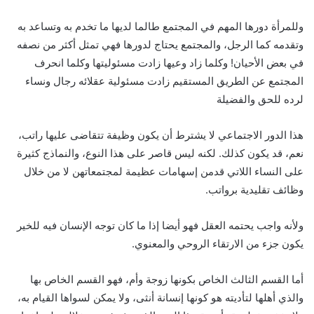
وللمرأة دورها المهم في المجتمع طالما لديها ما تخدم به وتساعد به
وتقدمه كما الرجل، والمجتمع يحتاج لدورها فهي تمثل أكثر من نصفه
في بعض الأحيان! وكلما زاد وعيها زادت مسئوليتها وكلما انحرف
المجتمع عن الطريق المستقيم زادت مسئولية عقلائه رجال ونساء
لرده للحق والفضيلة
هذا الدور الاجتماعي لا يشترط أن يكون وظيفة تتقاضى عليها راتب،
نعم، قد يكون كذلك. لكنه ليس قاصر على هذا النوع، والنماذج كثيرة
على النساء اللاتي قدمن إسهامات عظيمة لمجتمعاتهن لا من خلال
وظائف تقليدية برواتب.
ولأنه واجب يحتمه العقل فهو أيضا إذا ما كان توجه الإنسان فيه للخير
يكون جزء من الارتقاء الروحي والمعنوي.
أما القسم الثالث الخاص بكونها زوجة وأم، فهو القسم الخاص بها
والذي أهلها لتأديته هو كونها إنسانة أنثى، ولا يمكن لسواها القيام به،