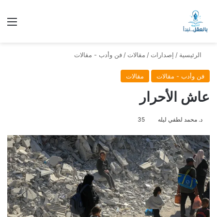
الق
الرئيسية
/
إصدارات
/
مقالات
/
فن وأدب - مقالات
فن وأدب - مقالات
مقالات
عاش الأحرار
د. محمد لطفي ليله
35