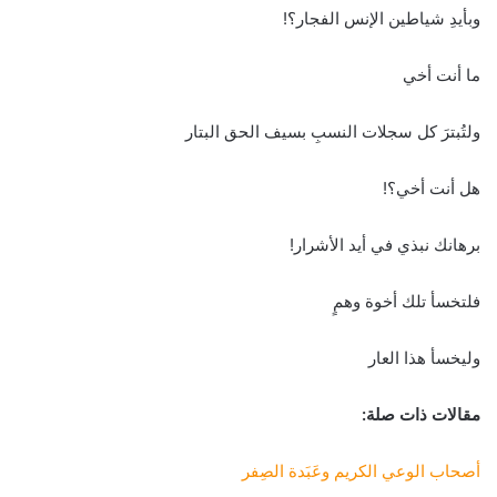
وبأيدِ شياطين الإنس الفجار؟!
ما أنت أخي
ولتُبترَ كل سجلات النسبِ بسيف الحق البتار
هل أنت أخي؟!
برهانك نبذي في أيد الأشرار!
فلتخسأ تلك أخوة وهمٍ
وليخسأ هذا العار
مقالات ذات صلة:
أصحاب الوعي الكريم وعَبَدة الصِفر