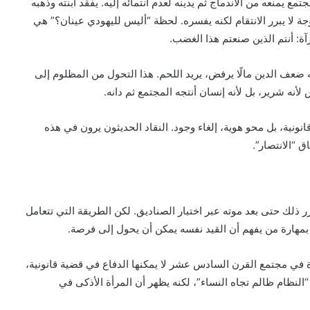
يمنعه من الاندماج ثم يدينه لعدم انتمائه إليه. يفقد ابنته وذهبه
جة لا يبرر الانتقام لكنه يفسره. لحظة “أليس لليهودي عينان؟” هي
: أنتم الذين صنعتم هذا الغضب.
 ضعف الدين مالًا يرفض، يريد اللحم. هذا التحول من المظلوم إلى
لأنه شرير، بل لأنه إنسان أنتجه المجتمع ثم دانه.
ونية، بل محو هوية، إلغاء وجود. النقاد الحديثون يرون في هذه
 “الانتصار”.
رر ذلك حتى بعد موته عبر اختبار الصناديق. لكن الطريقة التي تتعامل
له بمهارة من يفهم أن القيد نفسه يمكن أن يحول إلى فرصة.
 في مجتمع القرن السادس عشر لا يمكنها الدفاع في قضية قانونية،
النظام ظالم تجاه النساء”، لكنه يظهر أن المرأة الأذكى في