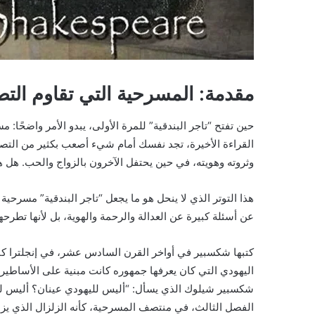
مقدمة: المسرحية التي تقاوم الت
حين تفتح “تاجر البندقية” للمرة الأولى، يبدو الأمر واضحًا:
القراءة الأخيرة، تجد نفسك أمام شيء أصعب بكثير من التصن
وثروته وهويته، في حين يحتفل الآخرون بالزواج والحب. هل ه
هذا التوتر الذي لا ينحل هو ما يجعل “تاجر البندقية” مسرحية 
عن أسئلة كبيرة عن العدالة والرحمة والهوية، بل لأنها تطرحها
كتبها شكسبير في أواخر القرن السادس عشر، في إنجلترا كان 
اليهودي التي كان يعرفها جمهوره كانت مبنية على الأساطير 
شكسبير شيلوك الذي يسأل: “أليس لليهودي عينان؟ أليس ل
الفصل الثالث، في منتصف المسرحية، كأنه الزلزال الذي يزعز