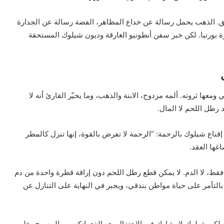
ق. الذهب يحمل رسالة عن خداع المظاهر، الفضة رسالة عن الجدارة
رة بورتيا. لكن خبر سفن أنطونيو الغارقة وديون شيلوك المستحقة
ها ثروته. ألمه مزدوج، الابنة والذهب، وما يحيّر القارئ أنه لا
د رطل اللحم لا المال.
إقناع شيلوك بالرحمة: “الرحمة لا تفرض بالقوة، إنها تنزل كالمطر
غها العقد.
م فقط، لا الدم. لا يمكن قطع رطل اللحم دون إراقة قطرة واحدة من دم
تآمر على حياة مواطن بندقي، ويجبر في النهاية على التنازل عن
 لكن شيلوك لا يشارك في الاحتفال. هو الذي انكسر، والمسرح يخلو