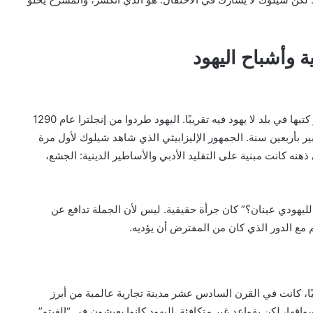
ية وأشباح اليهود
من أكثر المفارقات المثيرة في تاريخ المسرحية أن شكسبير كتبها في بلد لا يهود فيه تقريبًا. اليهود طردوا من إنجلترا عام 1290
ودة إلا عام 1656، بعد وفاة شكسبير بأربعين سنة. الجمهور الإليزابيثي الذي شاهد شيلوك لأول مرة
هنه كانت مبنية على التقليد الأدبي والأساطير الدينية: الجشع،
يهودي عينان؟” كان جرأة حقيقية. ليس لأن الجملة تدافع عن
م مع الدور الذي كان من المفترض أن يؤديه.
ئيًا، كانت في القرن السادس عشر مدينة تجارية عالمية من أبرز
ها، لكن بقواعد غير متكافئة. اليهود كانوا يعيشون في “الغيتو”