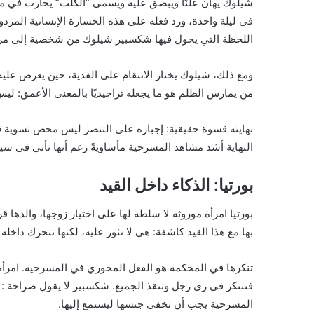
شيلوك يهان علنًا ويبصق عليه ويسمى “الكلب” يحارب في مجتمع 
في ليلة واحدة، ورد فعله على هذه الخسارة الإنسانية المزدو
اللحظة التي يحول فيها شكسبير شيلوك من شخصية إلى مرآة
ومع ذلك، شيلوك يختار الانتقام على الفدية، حين يعرض عليه
من يمارس الظلم هو ما يجعله تراجيديًا بالمعنى الأعمق: ليس 
نهايته قسوة حقيقية: إجباره على التنصر ليس محض تسوية قان
النهاية أشد مشاهد المسرحية مأساويةً رغم أنها تأتي في سياق
بورتيا: الذكاء داخل القيد
بورتيا امرأة موروثة لا سلطة لها على اختيار زوجها، والدها ق
بها مع هذا القيد كاشفة: هي لا تثور عليه، لكنها تتحرك داخ
تنكرها في المحكمة هو الفعل المحوري في المسرحية. امرأة
فتتنكر في زي رجل وتنقذ الجميع. شكسبير لا يقول صراحة : “
المسرحية يجب أن تخفي جنسها ليستمع إليها.