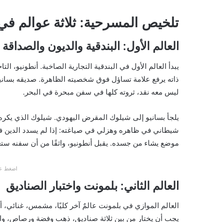
تلخيص المسرحية: ثلاثة عوالم في
العالم الأول: البندقية والديون والصداقة
يبدأ العالم الأول في البندقية التجارية الصاخبة. أنطونيو، ا
ذاته يرفع علامة تساؤل فوق شخصيته الظاهرة. صديقه بسانيو 
ليس معه نقد، ثروته كلها في سفن مبحرة في البحر.
يلجأ بسانيو إلى شيلوك المقرض اليهودي. شيلوك الذي يكره 
شيطاني في ظاهره وهزلي في صياغته: إذا لم يسدد الدين 
موضع يشاء من جسده. يقبل أنطونيو، واثقًا من أن سفنه ست
اضغط عل
العالم الثاني: بلمونت واختبار الصناديق
العالم الموازي في بلمونت عالمٌ آخر كليًا، مشمس، غنائي، 
يجب أن يختار من بين ثلاثة صناديق، ذهب وفضة ورصاص، وا