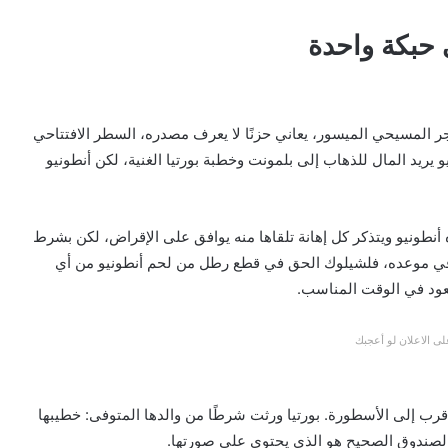
 حبكة واحدة
لتاجر المسيحي الميسور، يعاني حزنًا لا يعرف مصدره، السطر الافتتاحي
يريد المال للذهاب إلى بلمونت وخطبة بورتيا الغنية، لكن أنطونيو
أنطونيو ويتذكر كل إهانة تلقاها منه يوافق على الإقراض، لكن بشرط
في موعده، فلشيلوك الحق في قطع رطل من لحم أنطونيو من أي
عود في الوقت المناسب.
ى الاعلان لو أعجبك
أقرب إلى الأسطورة. بورتيا ورثت شرطًا من والدها المتوفى: خطيبها
لصندوق الصحيح هو الذي يحتوي على صورتها.