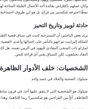
وكان عملهم بالإقراض بفائدة أحد الأعمال القليلة المتاحة
نمطًا اخترعه شكسبير من فراغ، بل هو ابن ظروف اجتماعية و
حادثة لوبيز وتاريخ التحيز
للملكة إليزابيث ثم اتهم بالتآمر على اغتيالها وأعدم. القضية
لمارلو ذات المنحى المعادي لليهود في الزمن نفسه. هل كانت 
النقاد يختلفون، لكن السياق يغني أي قراءة للنص.
الشخصيات: خلف الأدوار الظاهرة
شيلوك: الضحية والجلاد في جسد واحد
شيلوك هو الشخصية التي لا يتفق عليها أحد. في قرون سابقة 
التعاطف. أيٌّ من القراءتين هو شكسبير؟ ربما كلتاهما، وهذا 