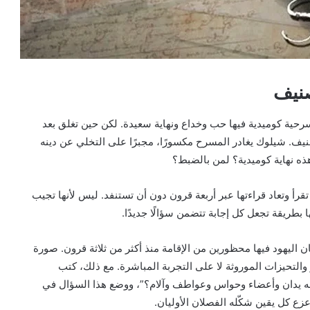
صنيف
 مسرحية كوميدية فيها حب وخداع ونهاية سعيدة. لكن حين تغلق بعد
يف. شيلوك يغادر المسرح مكسورًا، مجبرًا على التخلي عن دينه
ذه نهاية كوميدية؟ لمن بالضبط؟
تقرأ وتعاد قراءتها عبر أربعة قرون دون أن تستنفد. ليس لأنها تجيب
 بطريقة تجعل كل إجابة تتضمن سؤالًا جديدًا.
اليهود فيها محظورين من الإقامة منذ أكثر من ثلاثة قرون. صورة
والتحيزات الموروثة لا على التجربة المباشرة. مع ذلك، كتب
ه يدان وأعضاء وحواس وعواطف وآلام؟”، ووضع هذا السؤال في
ع كل يقين شكّله الفصلان الأوليان.