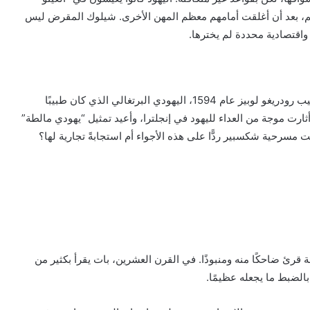
 لهم، بعد أن أغلقت أمامهم معظم المهن الأخرى. شيلوك المقرض ليس
اقتصادية محددة لم يخترها.
يرى بعض الباحثين أن المسرحية كتبت في سياق قضية الطبيب رودريغو لوبيز عام 1594، اليهودي البرتغالي الذي كان طبيبًا
 أثارت موجة من العداء لليهود في إنجلترا، وأعيد تمثيل “يهودي مالطة”
مسرحية شكسبير ردًّا على هذه الأجواء أم استجابةً تجارية لها؟
قرئ ضاحكًا منه ومنبوذًا. في القرن العشرين، بات يقرأ بكثير من
بالضبط ما يجعله عظيمًا.