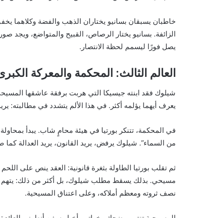
خاطبان يسبقان بسانيو يختاران الذهب والفضة وكلاهما يخف
الزائفة. بسانيو يختار الرصاص، القبيح والمتواضع، ويجد صو
يصل فورًا ليسمم لحظة الانتصار.
العالم الثالث: المحكمة والمعركة الكبرى
شيلوك فقد ابنته جيسيكا التي هربت برفقة عاشقها المسيحي ومع
يعرف أيهما يؤلمه أكثر. في هذا الألم يتشدد في مطالبته: يري
في المحكمة، تتنكر بورتيا في هيئة محامٍ شاب. يبدأ بمحاولة 
من السماء”. شيلوك يرفض، يريد القانون، يريد العدالة كما صا
ثم تقلب بورتيا الطاولة بثغرة قانونية: العقد ينص على اللح
مسيحي. بذلك يسقط مطلب شيلوك، بل أكثر من ذلك: يتهم بال
نصف ثروته ومعظم أملاكه، وعلى اعتناق المسيحية.
المسرحية تنتهي بضحك وخواتم وأخبار سفن أنطونيو العائدة.