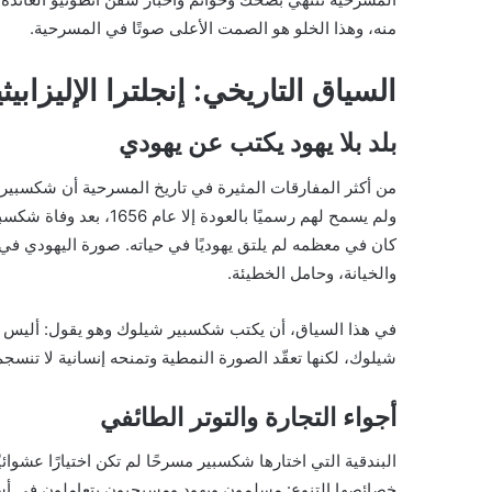
منه، وهذا الخلو هو الصمت الأعلى صوتًا في المسرحية.
السياق التاريخي: إنجلترا الإليزابيث
بلد بلا يهود يكتب عن يهودي
ولم يسمح لهم رسميًا بالع
كان في معظمه لم يلتق يهوديًا في حياته. صورة اليهودي في ذ
والخيانة، وحامل الخطيئة.
في هذا السياق، أن يكتب شكسبير شيلوك وهو يقول: أليس لل
شيلوك، لكنها تعقّد الصورة النمطية وتمنحه إنسانية لا تنسج
أجواء التجارة والتوتر الطائفي
البندقية التي اختارها شكسبير مسرحًا لم تكن اختيارًا عشوا
خصائصها التنوع: مسلمون ويهود ومسيحيون يتعاملون في أسواق