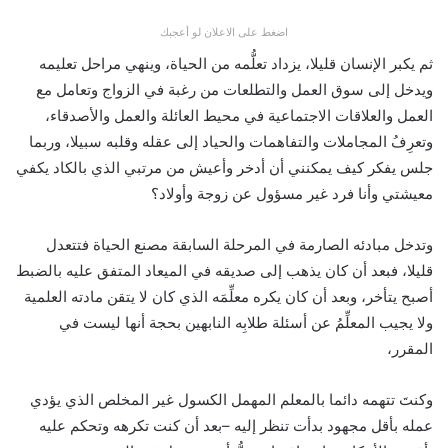
اضغط على الاعلان لو أعجبك
ثم يكبر الإنسان قليلا، يزداد تعلُّمه من الحياة، وينهي مراحل تعليمه
ويدخل إلى سوق العمل والتطلعات من رغبة في الزواج وتعامل مع
العمل والعلاقات الاجتماعية في محيط العائلة والعمل والأصدقاء،
وتعرِفُ المجاملات والتفاهمات والحياد إلى عقله وقلبه سبيلا، وربما
جلس يفكر كيف يمكنني أن أدخر وأعيش من مرتبي الذي بالكاد يكفي
معيشتي وأنا فرد غير مسؤول عن زوجة وأولاد؟
وتدخل مبادئه الصارمة في المرحلة السابقة مصنع الحياة فتتعدل
قليلا، فبعد أن كان يذهب إلى صديقه في الميعاد المتفق عليه بالضبط
أصبح يتأخر، وبعد أن كان يكره معلِّمَه الذي كان لا يتقن مادته العلمية
ولا يجيب المعلِّمُ عن أسئلة طلابِه النابهين بحجة أنها ليست في
المقرر،
وكنتَ تتهمه دائما بالمعلم المهمل الكسول غير المخلص الذي يؤدي
عمله بأقل مجهود بدأت تنظر إليه –بعد أن كنت تكرهه وتحكم عليه