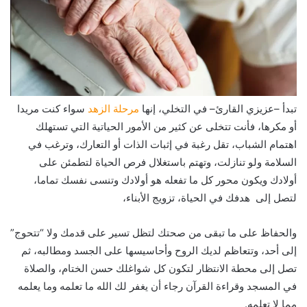
تبدأ –عزيزي القارئ– في التخلي، إنها
مرحلة الزهد
سواء كنت مريدا
أو مكرها، فأنت تتخلى عن كثير من الأمور الحياتية التي تستهلك
اهتمام الشباب، تقل رغبة في إثبات الذات أو التعارك، وترغب في
السلامة ولو تنازلت، وتهتم باستغلال فرص الحياة لتطمئن على
أولادك ويكون محور كل ما تفعله هو أولادك وتنسى نفسك تماما،
لتصل إلى هدفك في الحياة، تزويج الأبناء،
والحفاظ على ما تبقى من صحتك لتظل تسير على قدمك ولا “تتحوج”
إلى أحد، وتتعاظم لديك الروح وأحاسيسها على الجسد ومطالبه، ثم
تصل إلى محطة الانتظار لتكون كل شواغلك حسن الختام، والصلاة
في المسجد وقراءة القرآن رجاء أن يغفر لك الله ما تعلمه وما يعلمه
مما لا تعلمه.