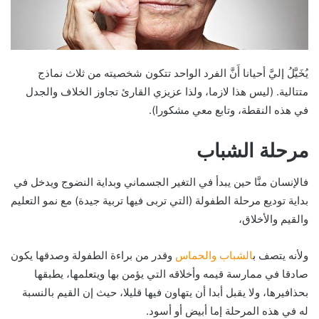
يُخَيَّلُ إليَّ أحيانا أَنَّ الفرد الواحد تتكون شخصيته من ثلاث نماذج
متتالية. (ليس هذا لازما، ولذا عزيزي القارئ تجاوز الخلاف والجدل
في هذه النقطة، وتابع معي مشكورا).
مرحلة الشباب
فالإنسان منَّا حين يبدأ في التغير الجسماني وبداية النضوج ويدخل في
بداية توديع مرحلة الطفولة (التي تربى فيها تربية جيدة) مع نمو التعليم
والقيم والأخلاق،
ولأنه يتصف ب
الشباب والحماس
وقدر من براءة الطفولة وصدقها يكون
صادقا في ممارسة قيمه وأخلاقه التي يؤمن بها ويتعلمها، يطبقها
بحذافيرها، ولا يقبل أبدا أن يتهاون فيها قليلا، حيث إن القيم بالنسبة
له في هذه المرحلة إما أبيض أو أسود.