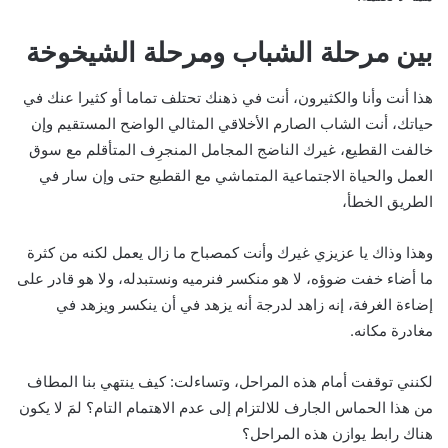
بين مرحلة الشباب ومرحلة الشيخوخة
هذا أنت وأنا والكثيرون، أنت في ذهنك تحتلف تماما أو كثيرا عنك في
حياتك، أنت الشاب الصارم الأخلاقي المثالي الواضح المستقيم وإن
خالفت القطيع، غيرك الناضج المجامل المنجرِف المتأقلم مع سوق
العمل والحياة الاجتماعية المتماشي مع القطيع حتى وإن سار في
الطريق الخطأ،
وهذا وذاك يا عزيزي غيرك وأنت كمصباح ما زال يعمل لكنه من كثرة
ما أضاء خفت ضوؤه، لا هو منكسر فنرميه ونستبدله، ولا هو قادر على
إضاءة الغرفة، إنه زاهد لدرجة أنه يزهد في أن ينكسر ويزهد في
مغادرة مكانه.
لكنني توقفت أمام هذه المراحل، وتساءلت: كيف ينتهي بنا المطاف
من هذا الحماس الجارف للالتزام إلى عدم الاهتمام التام؟ لمَ لا يكون
هناك رابط يوازن هذه المراحل؟