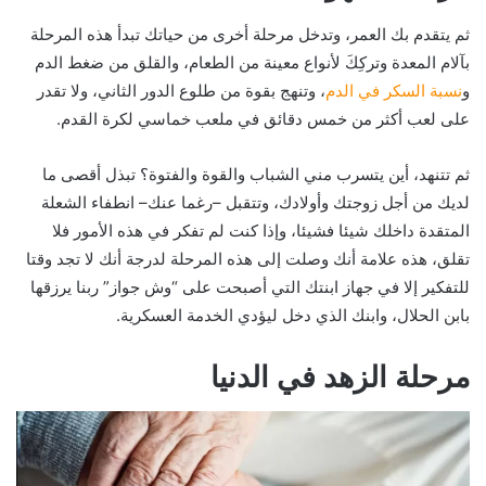
ثم يتقدم بك العمر، وتدخل مرحلة أخرى من حياتك تبدأ هذه المرحلة
بآلام المعدة وتركِكَ لأنواع معينة من الطعام، والقلق من ضغط الدم
و
نسبة السكر في الدم
، وتنهج بقوة من طلوع الدور الثاني، ولا تقدر
على لعب أكثر من خمس دقائق في ملعب خماسي لكرة القدم.
ثم تتنهد، أين يتسرب مني الشباب والقوة والفتوة؟ تبذل أقصى ما
لديك من أجل زوجتك وأولادك، وتتقبل –رغما عنك– انطفاء الشعلة
المتقدة داخلك شيئا فشيئا، وإذا كنت لم تفكر في هذه الأمور فلا
تقلق، هذه علامة أنك وصلت إلى هذه المرحلة لدرجة أنك لا تجد وقتا
للتفكير إلا في جهاز ابنتك التي أصبحت على “وش جواز” ربنا يرزقها
بابن الحلال، وابنك الذي دخل ليؤدي الخدمة العسكرية.
مرحلة الزهد في الدنيا