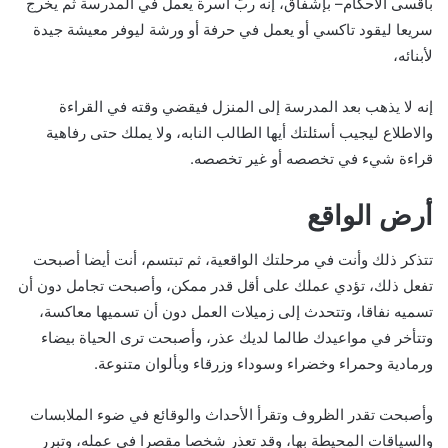
بأقسى الأحكام– بإشفاق، إنه ربُّ أسرة يعمل في المدرسة ثم يخرج
سريعا ليقود تاكسي أو يعمل في حرفة أو ورشة ليوفر معيشة جيدة
لأبنائه،
إنه لا يذهب بعد المدرسة إلى المنزل فيقضي وقته في القراءة
والاطلاع ليجيب أسئلتك أيها الطالب النابه، ولا يملك حتى رفاهية
قراءة شيء في تخصصه أو غير تخصصه.
أرض الواقع
تتذكر ذلك وأنت في مرحلتك الواقعية، ثم تبتسم، أنت أيضا أصبحت
تفعل ذلك، تؤدي عملك على أقل قدر ممكن، وأصبحت تجامل دون أن
تسميه نفاقا، وتتحدث إلى زميلات العمل دون أن تسميها معاكسة،
وتتأخر في مواعيدك طالما لديك عذر، وأصبحت ترى الحياة بيضاء
ورمادية وحمراء وخضراء وسوداء وزرقاء وبألوان متنوعة.
وأصبحت تقدر الظروف وتقرأ الأحداث والوقائع في ضوء الملابسات
والسياقات المحيطة بها، وقد تعذر شخصا مقصرا في عمله، وتبرر