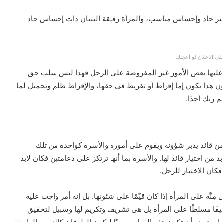
كير حاد وإحساس مناسب، والمرأة رقيقة البنيان ذات إحساس حاد
ى الاعلان لو أعجبك
رض عليها بعض الأمور غير المفروضة على الرجل فهذا ليس سلب حق
دون هذا يكون إما إفراط أو تفريط فى حقها، والإفراط ظلم وتحميل لما
 ربك أحدًا.
من قائد يدبر شؤونه ويقوم على أموره والأسرة كواحدة من تلك
 من اختيار قائد لها. والأسرة بما أنها ترتكز على دعامتين فكان لابد
كان الاختيار للرجل.
َّة على المرأة إذا كان قيّمًا على شئونها. بل إنه أمر واجب عليه
فًا مسلطًا على المرأة بل هى تشريف وتكريم لها وسبيل لتحقيق
 يفترض أن تكون هذه القوامة سببًا ليكون الطرفان كالنفس الواحدة