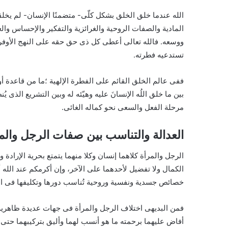
الله عندما خلق الخلق بشكل كلّى- متضمنًا الإنسان- لم يخلقه
المادية والصفات الروحية والغرائزية والتفكير والإحساس 
ووسعه. فالله تعالى أعطى كل ذى حق حقه على النهج الأوف
تستدعيه فطرته.
ففى عالم الخلق القائم على الفطرة الإلهية ؛ما من قاعدة أو 
بين ما خلق اللُه الإنسانَ عليه وهيّئه له وبين التشريع الذى 
مرحلة الفعل والسعى نحو كماله الغائى.
العدالة والتناسب بين صفات الرجل والم
الرجل والمرأة كلاهما إنسان وكلا منهما يتمتع بحرية الإراد
الكمال ولا تفضيل لأحدهما على الآخر، وإن أكرمكم عند الله 
خصائص جسدية ونفسية وروحية تُناسب دورها وتكليفها فى ال
فمن البديهى اختلاف الرجل والمرأة فى جهات عديدة ظاهرية وب
أفاض عليهما برحمته ما هو أنسب لهما وأليق بتركيبهما حتى 