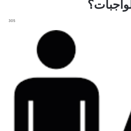
واجبات؟
305