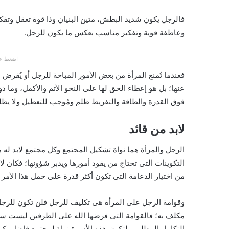
فالرجل يكون شديد البطش، متين البنيان وذا قوة تعقل وتف
وعاطفة قوية وتفكير مناسب بعكس ما يكون للرجل.
اضغط عل
فعندما تُمنع المرأة من بعض الأمور المباحة للرجل أو يُف
عنها؛ بل هو إعطاء الحق لها على النحو الأتم والأكمل، وما 
فوق القدرة والطاقة والتفريط ظلم ومُوجب للتعطيل ولا يظلم
لابد من قائد
الرجل والمرأة هما نواة تشكيل المجتمع وكل مجتمع لابد له 
التكوينات التى تحتاج من يقود أمورها ويدبر شؤونها؛ فكان لابد
من اختيار الدعامة التى تكون أكثر قدرة على حمل هذا الأمر ف
وقوامة الرجل على المرأة هى تكليف للرجل فلن تكون للرجل مِن
مكلف به؛ فالقوامة التى فرضها الله على الطرفين ليست سي
التكامل المطلوب لتكون هذه الأسرة نواة لمجتمع فاضل، كما