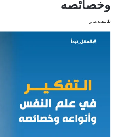
وخصائصه
محمد صابر