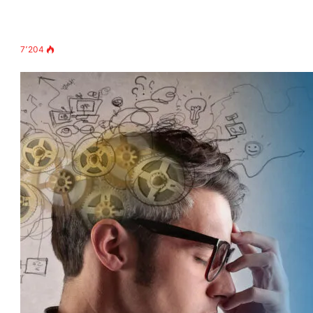
7٬204