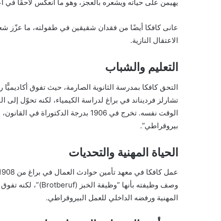
يهيمن على حياته ويشعره بالعجز، وهو ما انعكس لاحقًا في أع
عانى كافكا أيضًا من فقدان شقيقين في طفولته، ما عزّز شع
الاعتقال النازية.
التعليم والشباب
تشارلز فرديناند في براغ لدراسة الكيمياء، لكنه تحوّل إلى 
الوقت نفسه. تخرج في 1906 بدرجة الدكتو
بيروقراطي”.
الحياة المهنية والتحديات
وصف وظيفته بأنها “وظ
المهنية ورفضه الداخلي للعمل البيروقراطي.