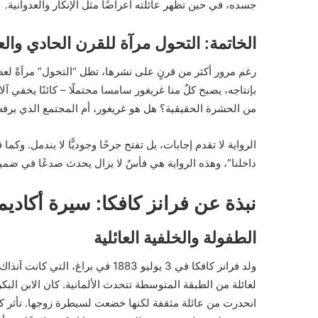
جسده، في حين تظهر عائلته أعراضًا مثل الإنكار والعدوانية.
الخاتمة: التحول مرآة للقرن الحادي وا
رغم مرور أكثر من قرنٍ على نشرها، تظل “التحول” مرآةً لعص
بإنتاجه، يصبح كلٌ منا غريغور سامسا محتملًا – كائنًا يخفي آل
من الحشرة الحقيقية؟ هل هو غريغور، أم المجتمع الذي يرف
الرواية لا تقدم إجابات، بل تفتح جرحًا وجوديًّا لا يندمل. و
داخلنا”، وهذه الرواية هي فأسٌ لا يزال يحدث صدعًا في ضمير 
نبذة عن فرانز كافكا: سيرة أكاديم
الطفولة والخلفية العائلية
ولد فرانز كافكا في 3 يوليو 1883 في 
لعائلة من الطبقة المتوسطة تتحدث الألمانية. كان الابن الب
انحدرت من عائلة مثقفة لكنها خضعت لسيطرة زوجها. تأثر كا