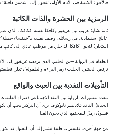
فالأجواء الكئيبة في الأيام الأولى تتحول إلى “شمس دافئة” 
الرمزية بين الحشرة والذات الكاتبة
ثمة تشابهٌ غريب بين غريغور وكافكا نفسه. فكافكا، الذي عم
عائلةٍ استبدادية. في رسائله، وصف نفسه بـ”خنفساء جميلة” 
استعارةً لتحول كافكا الداخلي من موظفٍ عادي إلى كاتبٍ مت
الطعام في الرواية –من الحليب الذي يرفضه غريغور إلى الأك
ترفض الحشرة الحليب (رمز البراءة والطفولة)، تعلن قطيعتها 
التأويلات النقدية بين العبث والواقع
تتعدد تفسيرات الرواية بين النقد الاجتماعي (صراع الطبقات)
الحياة). الناقد فلاديمير نابوكوف يرى أن التركيز يجب أن ي
قسوةً، رمزًا للمجتمع الذي يخون الفنان.