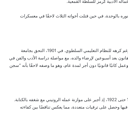
ماله الأدبية كرمز للسلطة القمعية.
وره بالوحدة، في حين قتلت أخواته الثلاث لاحقًا في معسكرات
التحق كافكا بمدرسة الثانوية الصارمة، حيث تفوق أكاديميًّا رغم كرهه للنظام التعليمي السلطوي. في 1901، التحق بجامعة
القانون بعد أسبوعين لإرضاء والده، مع مواصلة دراسة الأدب والفن في
راة في القانون، وعمل كاتبًا قانونيًا دون أجر لمدة عام، وهو ما وصفه لاحقًا بأنه “سجن
عمل كافكا في معهد تأمين حوادث العمال في براغ من 1908 حتى 1922، إذ أجبر على موازنة عمله الروتيني مع شغفه بالكتابة.
يفة الخبز (Brotberuf)”، لكنه تفوق فيها وحصل على ترقيات متعددة، مما يعكس تناقضًا بين كفاءته