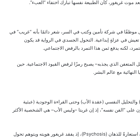
بعد موت غريغور، كأن الطبيعة نفسها تبارك اختفاء “العبء”.
ل موظفًا في شركة تأمين وكتب في السر، شعر دائمًا بأنه “غريب” في
تعيش في عزلةٍ إبداعية. التحول الجسدي في الرواية قد يكون
مرد، لكنه يدفع ثمن هذا التمرد بالرفض الاجتماعي.
ل المتعفن الذي يجذبه– يصبح رمزًا لرفض القيود الاجتماعية. حين
النهائية مع عالم البشر.
 والتحليل النفسي (عقدة الأب) وحتى القراءة الوجودية (عبثية
كون على “الفن نفسه”، إذ إن غريتا –وليس الأب– هي الشخصية الأكثر
من جهةٍ أخرى، تفسيرات طبية تشير إلى أن التحول قد يكون استعارةً للذهان (Psychosis)، إذ يفقد غريغور هويته ويتوهم تحول