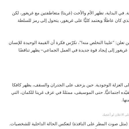
في البداية، تظهر الأم والأخت (غريتا) متعاطفتين مع غريغور، لكن
 كان عاطلًا ويعتمد كليًّا على غريغور، يتحول إلى رمز للسلطة
حين تعلن: “علينا التخلص منه!”، تكرّس فكرة أن القيمة الوحيدة للإنسان
ى غريغور إلى إيجاد قوة جديدة في العمل الجماعي– يظهر تناقضًا
إلى العزلة الوجودية. حين يزحف على الجدران والسقف، يظهر كافكا
قيّده اجتماعيًّا. حتى الموسيقى، ممثلةً في عزف غريتا للكمان، التي
ها.
ى الاعلان لو أعجبك
مية (مثل صوت المطر على النافذة) لتعكس الحالة الداخلية للشخصيات.