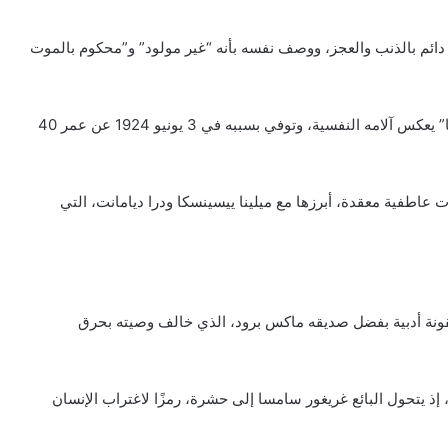
 دائم بالذنب والعجز، ووصف نفسه بأنه “غير مولود” و”محكوم بالموت
المرض: أصيب بالسل في 1917، وهو ما اعتبره “مرضًا روحيًّا” يعكس آلامه النفسية، وتوفي بسببه في 3 يونيو 1924 عن عمر 40
ت عاطفية معقدة، أبرزها مع ميلينا ييسينسكا ودرا ديامانت، التي
أيقونة أدبية بفضل صديقه ماكس برود، الذي خالف وصيته بحرق
Die : تعد روايته الأشهر، إذ يتحول البائع غريغور سامسا إلى حشرة، رمزًا لاغتراب الإنسان