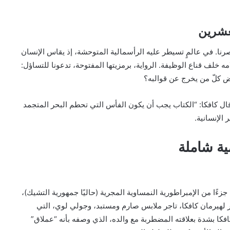
لعشرين
رنا. في عالمٍ تسيطر عليه الرأسمالية المتوحشة، إذ يقاس الإنسان
امه خلف قناع الوظيفة. الرواية، برمزيتها المفتوحة، تدعونا للتساؤل:
ض كلّ من يخرج عن قوالبه؟
كما قال كافكا: “الكتاب يجب أن يكون الفأس التي تحطم البحر المتجمد
الإنسانية.
ية شاملة
براغ، التي كانت آنذاك جزءًا من الإمبراطورية النمساوية المجرية (حاليًا جمهورية التشيك)،
كر لهيرمان كافكا، تاجر ملابس صارم ومستبد، وجولي لوي، التي
فكا بشدة بعلاقته المضطربة مع والده، الذي وصفه بأنه “عملاق”