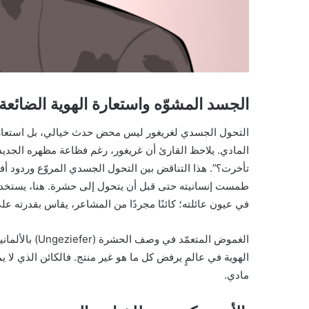
الجسد المشوّه واستعارة الهوية الضائعة
التحول الجسدي لغريغور ليس محض حدث خيالي، بل استعارةٌ لفق
المادي. يلاحظ القارئ أن غريغور، رغم فظاعة مظهره الجديد
تأخرت؟”. هذا التناقض بين التحول الجسدي المروّع وردود أفع
في عيون عائلته؛ كائنًا مجردًا من المشاعر، يقاس بقدرته عل
الغموض المتعمّ
الهوية في عالمٍ يرفض كل ما هو غير منتج. فالكائن الذي لا
مادي.