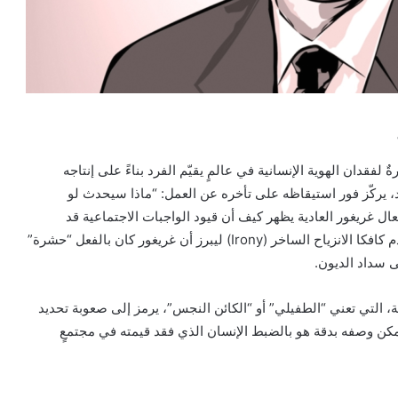
دان الهوية الإنسانية في عالمٍ يقيّم الفرد بناءً على إنتاجه
، يركّز فور استيقاظه على تأخره عن العمل: “ماذا سيحدث لو
ال غريغور العادية يظهر كيف أن قيود الواجبات الاجتماعية قد
طمست إنسانيته حتى قبل أن يتحول إلى حشرة. هنا، يستخدم كافكا الانزياح الساخر (Irony) ليبرز أن غريغور كان بالفعل “حشرة”
ى سداد الديون.
د في وصف الحشرة (Ungeziefer) بالألمانية، التي تعني “الطفيلي” أو “الكائن النجس”، يرمز إلى صعوبة تحديد
 يمكن وصفه بدقة هو بالضبط الإنسان الذي فقد قيمته في مجتمعٍ