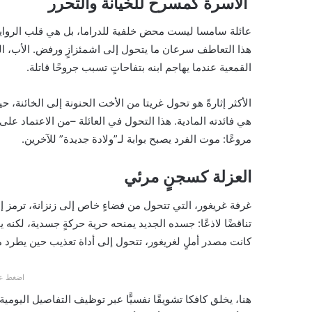
الأسرة كمسرح للخيانة والتحرر
عائلة سامسا ليست محض خلفية للدراما، بل هي قلب الرواية. 
هذا التعاطف سرعان ما يتحول إلى اشمئزازٍ ورفض. الأب، الذي
القمعية عندما يهاجم ابنه بتفاحاتٍ تسبب جروحًا قاتلة.
الأكثر إثارةً هو تحول غريتا من الأخت الحنونة إلى الخائنة، 
هي فائدته المادية. هذا التحول في العائلة –من الاعتماد عل
مروعًا: موت الفرد يصبح بوابة لـ”ولادة جديدة” للآخرين.
العزلة كسجنٍ مرئي
غرفة غريغور، التي تتحول من فضاءٍ خاص إلى زنزانة، ترمز 
تناقضًا لاذعًا: جسده الجديد يمنحه حرية حركةٍ جسدية، لكنه ي
كانت مصدر أملٍ لغريغور، تتحول إلى أداة تعذيب حين يطرد من
اضغط عل
هنا، يخلق كافكا تشويقًا نفسيًّا عبر توظيف التفاصيل اليو