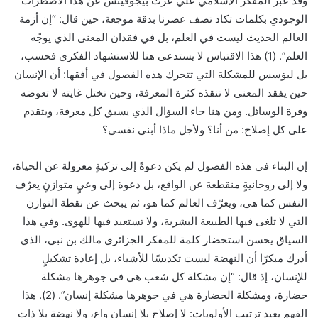
وقد عبّر المفكر الإسلامي علي عزت بيجوفيتش عن هذا الاضطراب
الوجودي بكلمات تكاد تصف عصرنا بدقة موجعة، حين قال: “إن أزمة
العالم الحديث ليست في العلم، بل في فقدان المعنى الذي يوجّه
العلم”. (1) هذا الاقتباس لا يستدعى هنا للاستشهاد الفكري فحسب،
بل ليؤسس للمشكلة التي تتحرك هذه الفصول في أفقها: أن الإنسان
حين يفقد المعنى لا تنقذه كثرة المعرفة، وحين تختل غايته لا تعوضه
وفرة الوسائل. ومن هنا جاء السؤال الذي يسبق كل معرفة، ويتقدم
على كل إصلاح: من أنا؟ ولأجل ماذا أبني نفسي؟
إن البناء في هذه الفصول لم يكن دعوةً إلى تزكيةٍ معزولة عن الحياة،
ولا إلى روحانيةٍ منقطعة عن الواقع، بل دعوة إلى وعيٍ متوازنٍ يعرّف
النفس كما هي، ويعرّف العالم كما هو، ثم يبحث عن نقطة التوازن
التي لا تلغى فيها الطبيعة البشرية، ولا تستعبد فيها للهوى. وفي هذا
السياق يحسن استحضار كلمة للمفكر الجزائري مالك بن نبي، الذي
أدرك مبكرًا أن النهضة ليست تكديسًا للأشياء، بل إعادة تشكيلٍ
للإنسان، إذ قال: “إن مشكلة كل شعب هي في جوهرها مشكلة
حضارة، ومشكلة الحضارة هي في جوهرها مشكلة إنسان”. (2). هذا
الفهم يعيد ترتيب الأولويات: لا إصلاح بلا إنسانٍ واعٍ، ولا نهضة بلا ذاتٍ