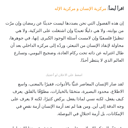
اقرأ أيضاً:
مركزية الإنسان و مركزية الإله
إن هذه الفصول التي نحن بصددها ليست حديثًا عن رمضان وإن مرّت
من بوابته، ولا هي دليلًا تعبديًا وإن اشتغلت على التزكية، ولا هي
تنظيرًا فلسفيًا وإن لامست أسئلة الوجود الكبرى. إنها، في جوهرها،
محاولة لإنقاذ الإنسان من التبعثر، وردّه إلى مركزه الداخلي بعد أن
طال اغترابه عن ذاته تحت ركام العادة، وضجيج اليومي، وتسارع
العالم الذي لا ينتظر أحدًا.
اضغط على الاعلان لو أعجبك
لقد صار الإنسان المعاصر غنيًّا بالأدوات، فقيرًا بالمعنى، واسع
الاطلاع، محدود البصيرة، متخمًا بالخيارات، مطوّقًا بالقلق. يعرف
كيف يفعل، لكنه نسي لماذا يفعل. يركض كثيرًا، لكنه لا يعرف على
وجه الدقة إلى أين. ومن هنا لم تعد أزمة الإنسان أزمة نقصٍ في
الإمكانات، بل أزمة اختلالٍ في البوصلة.