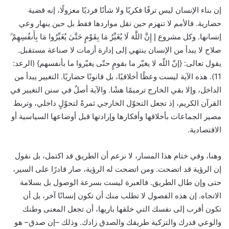
إن بناء الإنسان ليس ترفًا فكريًا ولا شأنًا فرديًا معزولًا، إنه قضية
حضارية. فالأمم لا تنهزم حين تقل مواردها فقط بل حين ينهار وعي
إنسانها. وكل مشروع إ إِنَّ اللَّهَ لَا يُغَيِّرُ مَا بِقَوْمٍ حَتَّىٰ يُغَيِّرُوا مَا بِأَنفُسِهِمْ ۗ
صلاح لا يبدأ من الإنسان ينتهي إلى إدارة أزمات لا صناعة مستقبل.
يقول تعالى: {إنّ اللّه لا يغيّر ما بقومٍ حتّى يغيّروا ما بأنفسهم} (الرعد:
11). هذه الآية ليست وعظًا أخلاقيًا، بل قانونًا حضاريًا. التغيير يبدأ من
الداخل، وإلا بقي الخارج ترميمًا هشًا. والآية أصلٌ في سنن التغيير في
القرآن الكريم، إذ تجعل التحوّل الخارجي ثمرةً لتحوّلٍ داخلي، وتربط
مصير الجماعات بأخلاقها وأفكارها وإرادتها قبل أوضاعها السياسية أو
الاقتصادية.
وهنا، وفي ختام هذا المسار، لا نزعم أن الطريق قد اكتمل، بل نقول
إن الرؤية قد اتضحت. ومن اتضحت له الرؤية، صار قادرًا على السير،
حتى وإن طال الطريق. فالعبرة ليست بسرعة الوصول بل بسلامة
الاتجاه. إن هذه الفصول لا تطلب منك أن تكون إنسانًا آخر، بل أن
تكون أقرب إلى نفسك التي خلقها باريها، أن تجعل المعنى وطنك
والوعي قدرك والتزكية طريقك والصدق زادك. وذلك –إن صدق– هو