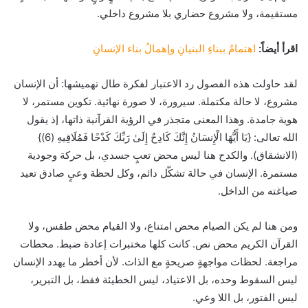
مستقيمة، ولا مشروع حضاري بلا مشروع داخلي.
اقرأ أيضاً:
اهتمامٌ ببناءِ البنيانِ وإهمالُ بناء الإنسانِ
لقد حاولت هذه الفصول رد الاعتبار لفكرة طال تهميشها: أن الإنسان
مشروع، لا حالة مكتملة. سيرورة، لا صورة نهائية. تكوين مستمر، لا
هوية جامدة. وهذا المعنى متجذر في الرؤية القرآنية ذاتها، إذ يقول
الله تعالى: {يَا أَيُّهَا الْإِنسَانُ إِنَّكَ كَادِحٌ إِلَىٰ رَبِّكَ كَدْحًا فَمُلَاقِيهِ (6)}
(الانشقاق). والكدح هنا ليس محض تعبٍ جسدي، بل حركة وجودية
مستمرة. الإنسان في حالة تشكّل دائم، وكل لحظة وعيٍ صادق تعيد
صياغته من الداخل.
ومن هنا لم يكن الصيام محض امتناع، ولا القيام محض طقس، ولا
القرآن الكريم محض نص. كانت كلها مختبرات إعادة ضبط. محطات
مراجعة. لحظات مواجهةٍ صريحةٍ مع الذات. لأن أخطر ما يهدد الإنسان
ليس السقوط وحده، بل الاعتياد، ليس الخطيئة فقط، بل التبرير،
ليس الفتور، بل اللا وعي.