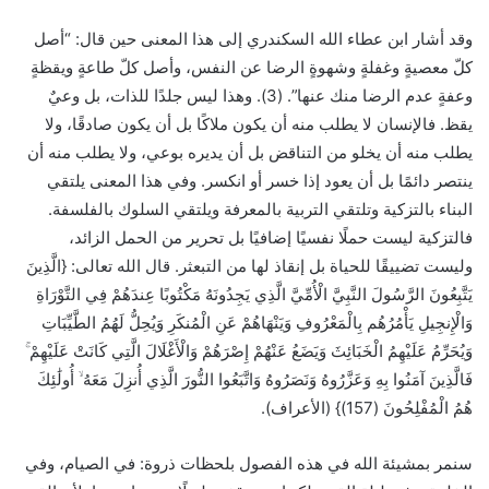
وقد أشار ابن عطاء الله السكندري إلى هذا المعنى حين قال: “أصل
كلّ معصيةٍ وغفلةٍ وشهوةٍ الرضا عن النفس، وأصل كلّ طاعةٍ ويقظةٍ
وعفةٍ عدم الرضا منك عنها”. (3). وهذا ليس جلدًا للذات، بل وعيٌ
يقظ. فالإنسان لا يطلب منه أن يكون ملاكًا بل أن يكون صادقًا، ولا
يطلب منه أن يخلو من التناقض بل أن يديره بوعي، ولا يطلب منه أن
ينتصر دائمًا بل أن يعود إذا خسر أو انكسر. وفي هذا المعنى يلتقي
البناء بالتزكية وتلتقي التربية بالمعرفة ويلتقي السلوك بالفلسفة.
فالتزكية ليست حملًا نفسيًا إضافيًا بل تحرير من الحمل الزائد،
وليست تضييقًا للحياة بل إنقاذ لها من التبعثر. قال الله تعالى: {الَّذِينَ
يَتَّبِعُونَ الرَّسُولَ النَّبِيَّ الْأُمِّيَّ الَّذِي يَجِدُونَهُ مَكْتُوبًا عِندَهُمْ فِي التَّوْرَاةِ
وَالْإِنجِيلِ يَأْمُرُهُم بِالْمَعْرُوفِ وَيَنْهَاهُمْ عَنِ الْمُنكَرِ وَيُحِلُّ لَهُمُ الطَّيِّبَاتِ
وَيُحَرِّمُ عَلَيْهِمُ الْخَبَائِثَ وَيَضَعُ عَنْهُمْ إِصْرَهُمْ وَالْأَغْلَالَ الَّتِي كَانَتْ عَلَيْهِمْ ۚ
فَالَّذِينَ آمَنُوا بِهِ وَعَزَّرُوهُ وَنَصَرُوهُ وَاتَّبَعُوا النُّورَ الَّذِي أُنزِلَ مَعَهُ ۙ أُولَٰئِكَ
هُمُ الْمُفْلِحُونَ (157)} (الأعراف).
سنمر بمشيئة الله في هذه الفصول بلحظات ذروة: في الصيام، وفي