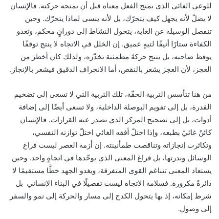
للوعي الغائي الذي يمنح الفعل معناه قبل أن يمنحه حركته. فالإنسان
لا يضلّ لأنه يجهل كيف يتحرّك، بل لأنه ينسى لماذا يتحرّك. وحين
تنفصل الوسيلة عن الغاية، يتحول النشاط إلى دورانٍ محكم، وتغدو
الكفاءة ستارًا أنيقًا لتيهٍ عميق. إن الخلل في الاتجاه لا ينتج توقفًا
يوقظ صاحبه، بل ينتج حركةً مطمئنة تخدّره، ولذلك كان أخطر من
العجز، لأن العجز يشعر بالنقص، أما الانحراف الدقيق فيشعر بالإنجاز.
من هنا تتأسس التربية الحقّة، تلك التربية التي لا تسعى إلى تضخيم
القدرة، بل إلى تقويم البوصلة الداخلية، ولا تسعى أيضًا إلى إضافة
أدوات، بل إلى تصحيح المركز الذي تصدر عنه القرارات. فالإنسان
كائنٌ غائيّ بطبعه، وإذا اختلّ أفقه الغائي اختلّ توازنه النفسي،
وتكاثرت إنجازاته وتناقصت طمأنينته. إن أزمة العصر ليست فراغ
الوسائل وندرتها، بل فراغ المعنى الذي يوحّدها في اتجاهٍ واحد. وحين
يستعاد المعنى تتناغم القوى المتفرقة، ويغدو الجهد خطًّا مستقيمًا لا
دائرةً مكرورة. فسلامة الاتجاه ليست تفصيلًا في البناء الإنساني بل
شرط إمكانه، إذ بها يتحول الكدح إلى مسار والحركة إلى نمو والسفر
إلى وصول.