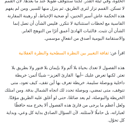
الخلوة، وفي ليلة القدر. لكننا سنتوقف طويلًا عند ما بعدها. لأن القمم
لا تسكن. القمم تزار لترى الطريق، ثم ينزل منها للسير. ومن لم يفهم
هذه الحكمة عاش أسير الحنين، أو ضحية الإحباط، أو رهينة المقارنة
القاسية مع لحظات استثنائية لا تتكرر. فليس الشأن أن تصل إنما
الشأن أن تثبت. فالثبات الهادئ أعمق أثرًا من التوهج العابر.
والاستقامة اليومية أصدق من انفعالٍ موسمي.
اقرأ عن:
ثقافة التغيير بين النظرة السطحية والنظرة العقلانية
هذه الفصول لا تعدك بحياة بلا ألم ولا بإيمان بلا فتور ولا بطريق بلا
تعثر. لكنها تعرض عليك –أيها القارئ العزيز– شيئًا أثمن: خريطة
داخلية وبوصلة سليمة. خريطة تعرف بها أين تقف، كيف تعود، متى
تتوقف، متى تمضي، وبوصلة تحدد لك اتجاه الشمال بدقة. ومن امتلك
الخريطة والبوصلة، لم يعد ضائعًا، حتى لو أغلق عليه الطريق مؤقتًا.
ولعل أعظم ما يرجى من قارئ هذه الفصول ألا يخرج منه حافظًا
لعباراته، بل حاملًا لأسئلته. لأن السؤال الصادق بداية كل وعي، وبداية
كل تحوّل.